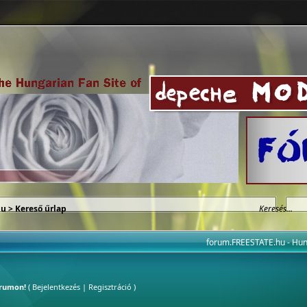
hu
> Kereső űrlap
forum.FREESTATE.hu - H
órumon!
(
Bejelentkezés
|
Regisztráció
)