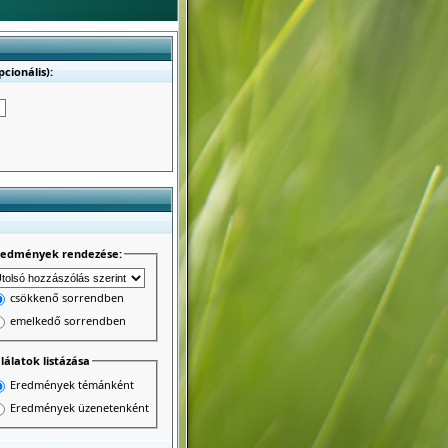
cionális):
redmények rendezése:
csökkenő sorrendben
emelkedő sorrendben
lálatok listázása
Eredmények témánként
Eredmények üzenetenként