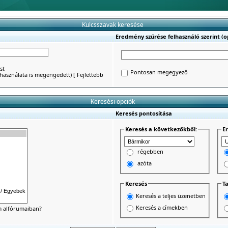
Kulcsszavak keresése
Eredmény szűrése felhasználó szerint (op
st
Pontosan megegyező
') használata is megengedett)
[
Fejlettebb
Keresési opciók
Keresés pontosítása
Keresés a következőkből:
E
régebben
azóta
Keresés
Ta
Keresés a teljes üzenetben
Keresés a címekben
um alfórumaiban?