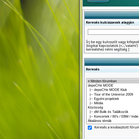
Keresés kulcsszavak alapján
Írj be egy kulcsszót vagy kifejezé
(logikai kapcsolatok (+,-,'valami
kereséshez némi segítség
]
Keresés
Keresés a kiválasztott fór