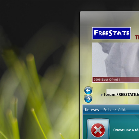
forum.FREESTATE.
Keresés
Felhasználók
Üdvözlünk a f