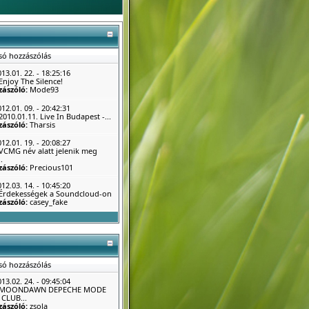
só hozzászólás
13.01. 22. - 18:25:16
Enjoy The Silence!
zászóló:
Mode93
12.01. 09. - 20:42:31
2010.01.11. Live In Budapest -...
zászóló:
Tharsis
12.01. 19. - 20:08:27
VCMG név alatt jelenik meg
.
zászóló:
Precious101
12.03. 14. - 10:45:20
Érdekességek a Soundcloud-on
zászóló:
casey_fake
só hozzászólás
13.02. 24. - 09:45:04
MOONDAWN DEPECHE MODE
CLUB...
zászóló:
zsola