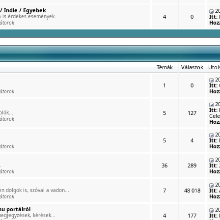
/ Indie / Egyebek
20
 is érdekes események.
4
0
Itt:
Hoz
átorok
Témák
Válaszok
Utol
20
1
0
Itt:
Hoz
átorok
20
Itt:
lók...
5
127
Cele
átorok
Hoz
20
5
4
Itt:
Hoz
átorok
20
.
36
289
Itt:
Hoz
átorok
20
n dolgok is, szóval a vadon...
7
48 018
Itt:
Hoz
átorok
u portálról
20
egjegyzések, kérések...
4
177
Itt: