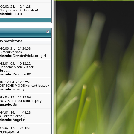
09.02. 24. - 12:41:28
Nagy nevek Budapesten!
zászóló:
liquid
só hozzászólás
10.06. 21. - 21:20:38
Gitárakkordok
zászóló:
DevotedViolator- girl
12.01. 05. - 10:12:22
Depeche Mode - Black
brati...
zászóló:
Precious101
16.12. 04. - 12:37:51
DEPECHE MODE koncert buszok
zászóló:
saskutya
17.05. 12. - 11:12:09
2017 Budapest koncertjegy
zászóló:
Ball
14.01. 16. - 14:48:28
A Fekete Sereg :)
zászóló:
Angelus
09.07. 17. - 12:04:31
Freestate.hu