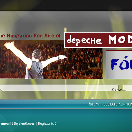
hu
forum.FREESTATE.hu - H
órumon!
(
Bejelentkezés
|
Regisztráció
)