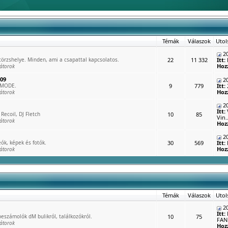
Témák
Válaszok
Utol
20
rzshelye. Minden, ami a csapattal kapcsolatos.
22
11 332
Itt:
Hoz
átorok
009
20
 MODE.
9
779
Itt:
Hoz
átorok
20
Itt:
Recoil, DJ Fletch
10
85
Vin..
átorok
Hoz
20
ók, képek és fotók.
30
569
Itt:
Hoz
átorok
Témák
Válaszok
Utol
20
Itt:
eszámolók dM bulikról, találkozókról.
10
75
FAN 
átorok
Hoz