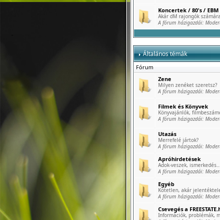
Koncertek / 80's / EBM 
Akár dM rajongók számára
A fórum házigazdái:
Moder
Általános témák
Fórum
Zene
Milyen zenéket szeretsz?
A fórum házigazdái:
Moder
Filmek és Könyvek
Könyvajánlók, filmbeszámo
A fórum házigazdái:
Moder
Utazás
Merrefelé jártok?
A fórum házigazdái:
Moder
Apróhirdetések
Adok-veszek, ismerkedés..
A fórum házigazdái:
Moder
Egyéb
Kötetlen, akár jelentéktele
A fórum házigazdái:
Moder
Csevegés a FREESTATE.h
Információk, problémák, m