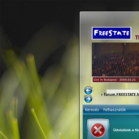
forum.FREESTATE.
Keresés
Felhasználók
Üdvözlünk a f