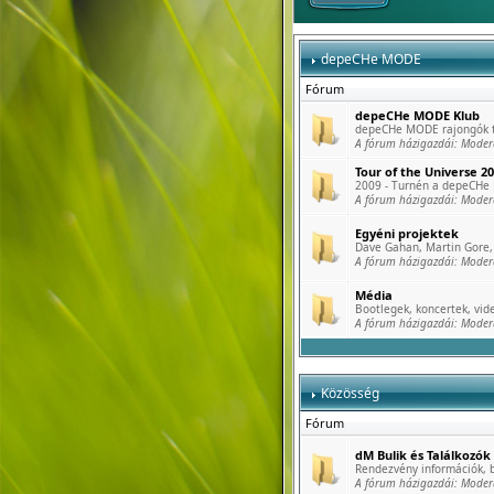
depeCHe MODE
Fórum
depeCHe MODE Klub
depeCHe MODE rajongók tö
A fórum házigazdái:
Moder
Tour of the Universe 2
2009 - Turnén a depeCHe
A fórum házigazdái:
Moder
Egyéni projektek
Dave Gahan, Martin Gore, 
A fórum házigazdái:
Moder
Média
Bootlegek, koncertek, vide
A fórum házigazdái:
Moder
Közösség
Fórum
dM Bulik és Találkozók
Rendezvény információk, b
A fórum házigazdái:
Moder