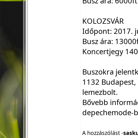
Busz ára: 6000ft
KOLOZSVÁR
Időpont: 2017. j
Busz ára: 13000
Koncertjegy 140
Buszokra jelent
1132 Budapest,
lemezbolt.
Bővebb informác
depechemode-b
A hozzászólást -
sask