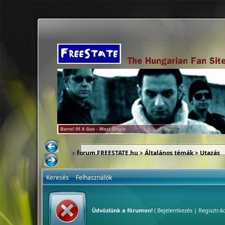
forum.FREESTATE.hu
>
Általános témák
>
Utazás
Keresés
Felhasználók
Üdvözlünk a fórumon!
(
Bejelentkezés
|
Regisztrác