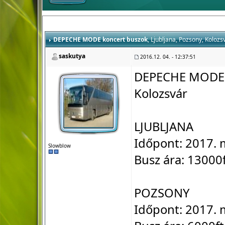
DEPECHE MODE koncert buszok
, Ljubljana, Pozsony, Kolozs
saskutya
2016.12. 04. - 12:37:51
DEPECHE MODE k
Kolozsvár
LJUBLJANA
Időpont: 2017. 
Slowblow
Busz ára: 13000
POZSONY
Időpont: 2017. 