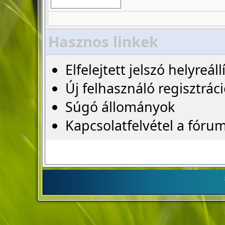
Hasznos linkek
Elfelejtett jelszó helyreáll
Új felhasználó regisztrác
Súgó állományok
Kapcsolatfelvétel a fóru