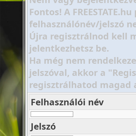
Fontos! A FREESTATE.hu 
felhasználónév/jelszó ne
Újra regisztrálnod kell
jelentkezhetsz be.
Ha még nem rendelkezel 
jelszóval, akkor a "Regi
regisztrálhatod magad 
Felhasználói név
Jelszó