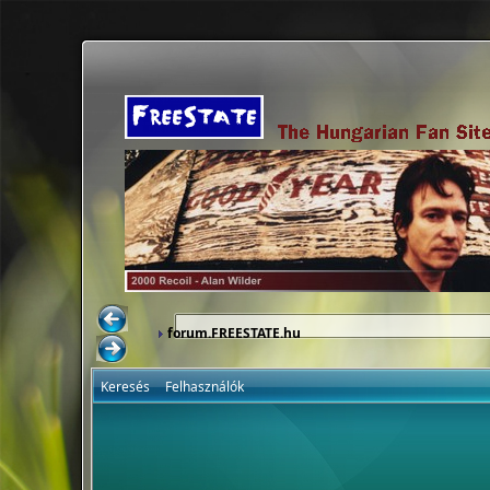
forum.FREESTATE.hu
Keresés
Felhasználók