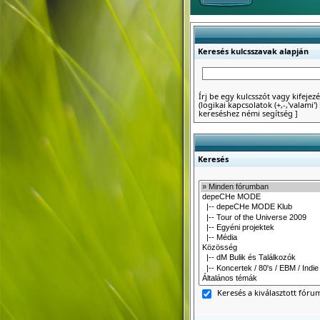
Keresés kulcsszavak alapján
Írj be egy kulcsszót vagy kifejezé
(logikai kapcsolatok (+,-,'valami
kereséshez némi segítség
]
Keresés
Keresés a kiválasztott fór