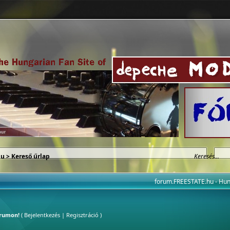
hu
> Kereső űrlap
forum.FREESTATE.hu - H
órumon!
(
Bejelentkezés
|
Regisztráció
)