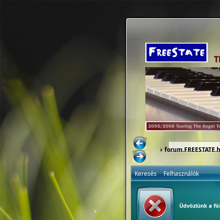
forum.FREESTATE.
Keresés
Felhasználók
Üdvözlünk a f