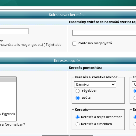
Kulcsszavak keresése
Eredmény szűrése felhasználó szerint (op
st
Pontosan megegyező
') használata is megengedett)
[
Fejlettebb
Keresési opciók
Keresés pontosítása
Keresés a következőkből:
E
régebben
azóta
Keresés
Ta
Keresés a teljes üzenetben
Keresés a címekben
um alfórumaiban?