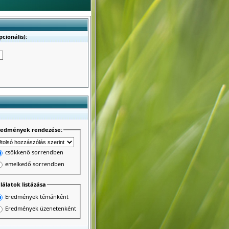
cionális):
redmények rendezése:
csökkenő sorrendben
emelkedő sorrendben
lálatok listázása
Eredmények témánként
Eredmények üzenetenként