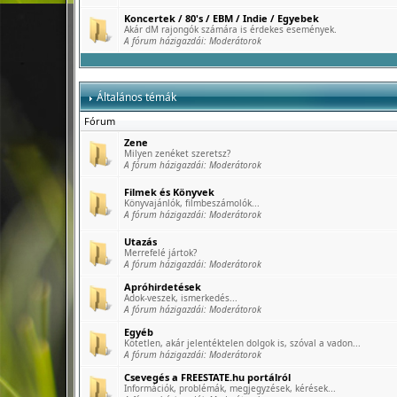
Koncertek / 80's / EBM / Indie / Egyebek
Akár dM rajongók számára is érdekes események.
A fórum házigazdái:
Moderátorok
Általános témák
Fórum
Zene
Milyen zenéket szeretsz?
A fórum házigazdái:
Moderátorok
Filmek és Könyvek
Könyvajánlók, filmbeszámolók...
A fórum házigazdái:
Moderátorok
Utazás
Merrefelé jártok?
A fórum házigazdái:
Moderátorok
Apróhirdetések
Adok-veszek, ismerkedés...
A fórum házigazdái:
Moderátorok
Egyéb
Kötetlen, akár jelentéktelen dolgok is, szóval a vadon...
A fórum házigazdái:
Moderátorok
Csevegés a FREESTATE.hu portálról
Információk, problémák, megjegyzések, kérések...