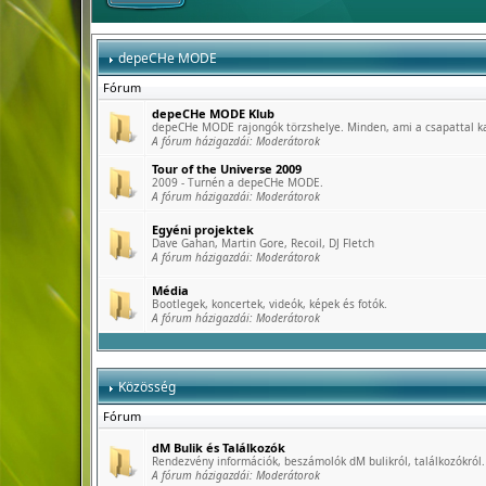
depeCHe MODE
Fórum
depeCHe MODE Klub
depeCHe MODE rajongók törzshelye. Minden, ami a csapattal k
A fórum házigazdái:
Moderátorok
Tour of the Universe 2009
2009 - Turnén a depeCHe MODE.
A fórum házigazdái:
Moderátorok
Egyéni projektek
Dave Gahan, Martin Gore, Recoil, DJ Fletch
A fórum házigazdái:
Moderátorok
Média
Bootlegek, koncertek, videók, képek és fotók.
A fórum házigazdái:
Moderátorok
Közösség
Fórum
dM Bulik és Találkozók
Rendezvény információk, beszámolók dM bulikról, találkozókról.
A fórum házigazdái:
Moderátorok