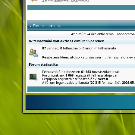
A fórum házigazdái:
Moderátorok
Fórum statisztika
Az elmúlt 24 óra aktív témái
·
Moderátor
87 felhasználó volt aktív az elmúlt 15 percben
87
vendég,
0
felhasználó,
0
anonim felhasználó
Részletesebben:
utolsó kattintás szerint
,
felhasználói név s
Fórum statisztika
Felhasználóink összesen
61 653
hozzászólást írtak
Fórumunknak
1 068
regisztrált felhasználója van
Legújabb regisztrált felhasználónk:
vercsi
A fórum legaktívabb pillanata (
20 315
felhasználó):
2026.05.