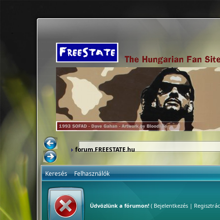
forum.FREESTATE.hu
Keresés
Felhasználók
Üdvözlünk a fórumon!
(
Bejelentkezés
|
Regisztrác