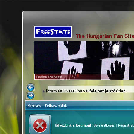
forum.FREESTATE.hu
> Elfelejtett jelszó űrlap
Keresés
Felhasználók
Üdvözlünk a fórumon!
(
Bejelentkezés
|
Regisztrác