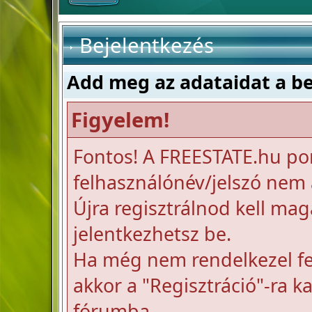
Bejelentkezés
Add meg az adataidat a b
Figyelem!
Fontos! A FREESTATE.hu po
felhasználónév/jelszó nem a
Újra regisztrálnod kell mag
jelentkezhetsz be.
Ha még nem rendelkezel fel
akkor a "Regisztráció"-ra k
fórumba.