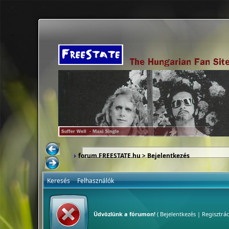
forum.FREESTATE.hu
> Bejelentkezés
Keresés
Felhasználók
Üdvözlünk a fórumon!
(
Bejelentkezés
|
Regisztrác