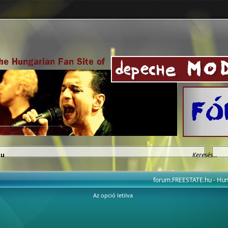
hu
forum.FREESTATE.hu - H
Az opció letilva