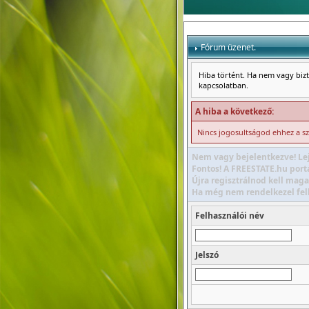
Fórum üzenet.
Hiba történt. Ha nem vagy bizto
kapcsolatban.
A hiba a következő:
Nincs jogosultságod ehhez a s
Nem vagy bejelentkezve! Lej
Fontos! A FREESTATE.hu portá
Újra regisztrálnod kell maga
Ha még nem rendelkezel felha
Felhasználói név
Jelszó