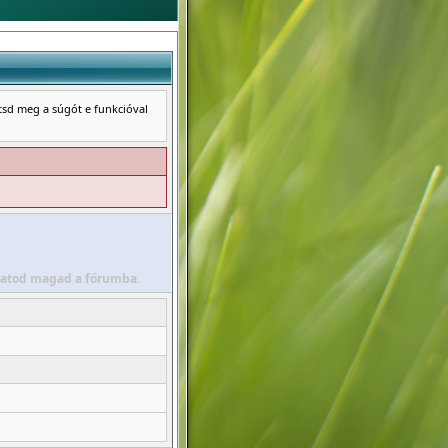
ntsd meg a súgót e funkcióval
álhatod magad a fórumba.