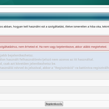
s abban, hogyan kell használni ezt a szolgáltatást, illetve ismeretlen a hiba oka, teki
zolgáltatáshoz, nem érheted el. Ha nem vagy bejelentkezve, akkor alább megteheted.
jebb bejelentkezhetsz.
lon használt felhasználónév/jelszó nem azonos az itt használtal.
d, csak azt követően jelentkezhetsz be.
sználói névvel és jelszóval, akkor a "Regisztráció"-ra kattintva regisztr