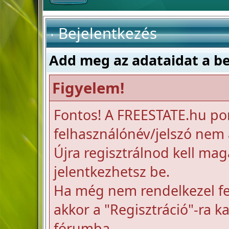
Bejelentkezés
Add meg az adataidat a b
Figyelem!
Fontos! A FREESTATE.hu po
felhasználónév/jelszó nem a
Újra regisztrálnod kell mag
jelentkezhetsz be.
Ha még nem rendelkezel fel
akkor a "Regisztráció"-ra k
fórumba.