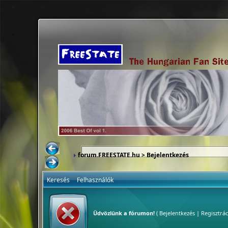
forum.FREESTATE.hu
> Bejelentkezés
Keresés
Felhasználók
Üdvözlünk a fórumon!
(
Bejelentkezés
|
Regisztrác