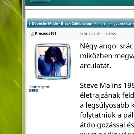
Depeche Mode - Black Celebration
, Kultúrrajz egy zenekarr
Precious101
2012.01. 05. - 10:12:22
Négy angol srác
miközben megvál
arculatát.
Steve Malins 1
Rendszergazda
életrajzának fel
a legsúlyosabb k
folytatniuk a pá
átdolgozással és