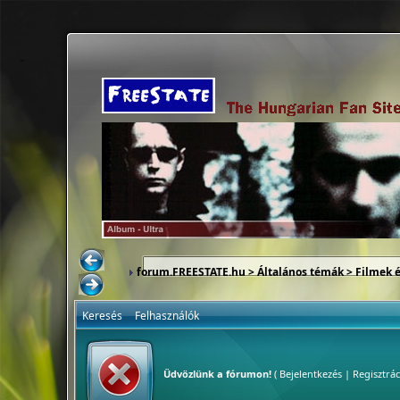
forum.FREESTATE.hu
>
Általános témák
>
Filmek 
Keresés
Felhasználók
Üdvözlünk a fórumon!
(
Bejelentkezés
|
Regisztrác