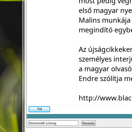
most pedig végr
első magyar nye
Malins munkája 
megindító egyb
Az újságcikkeke
személyes interjú
a magyar olvasó
Endre szólítja m
http://www.blac