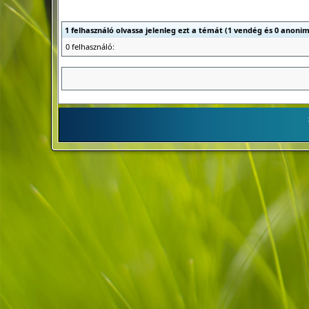
1 felhasználó olvassa jelenleg ezt a témát (1 vendég és 0 anonim
0 felhasználó: