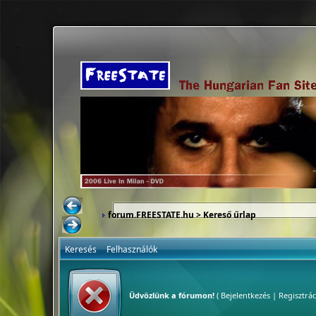
forum.FREESTATE.hu
> Kereső űrlap
Keresés
Felhasználók
Üdvözlünk a fórumon!
(
Bejelentkezés
|
Regisztrác