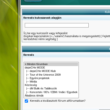
Kul
Keresés kulcsszavak alapján
Írj be egy kulcsszót vagy kifejezést
(logikai kapcsolatok (+,-,'valami') használata is megengedett)
[
Fejlet
kereséshez némi segítség
]
Keresés
Keresés a kiválasztott fórum alfórumaiban?