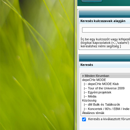
Keresés kulcsszavak alapján
Írj be egy kulcsszót vagy kifejezé
(logikai kapcsolatok (+,-,'valami
kereséshez némi segítség
]
Keresés
Keresés a kiválasztott fór