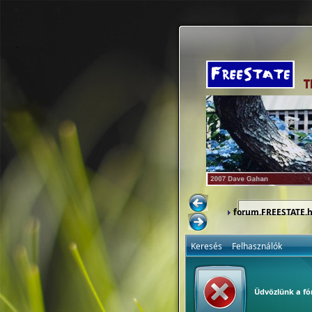
forum.FREESTATE.
Keresés
Felhasználók
Üdvözlünk a f