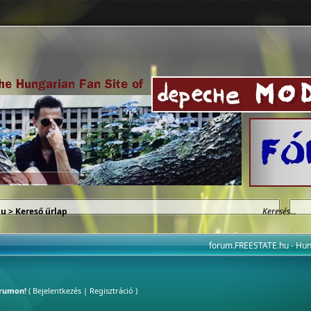
hu
> Kereső űrlap
forum.FREESTATE.hu - H
órumon!
(
Bejelentkezés
|
Regisztráció
)