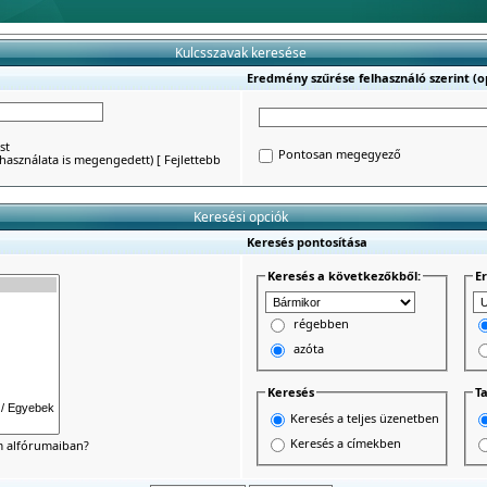
Kulcsszavak keresése
Eredmény szűrése felhasználó szerint (op
st
Pontosan megegyező
') használata is megengedett)
[
Fejlettebb
Keresési opciók
Keresés pontosítása
Keresés a következőkből:
E
régebben
azóta
Keresés
Ta
Keresés a teljes üzenetben
Keresés a címekben
um alfórumaiban?