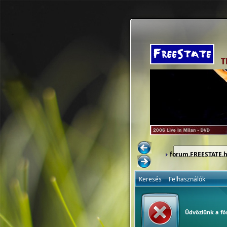
forum.FREESTATE.
Keresés
Felhasználók
Üdvözlünk a f