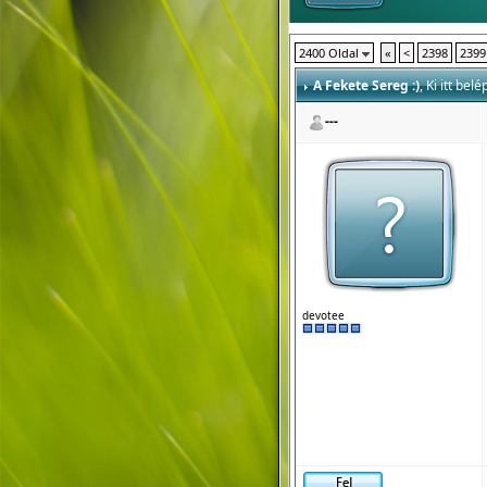
2400 Oldal
«
<
2398
2399
A Fekete Sereg :)
, Ki itt be
---
devotee