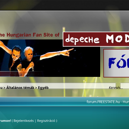
hu
>
Általános témák
>
Egyéb
forum.FREESTATE.hu - H
órumon!
(
Bejelentkezés
|
Regisztráció
)