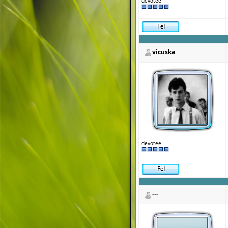
devotee
vicuska
devotee
---