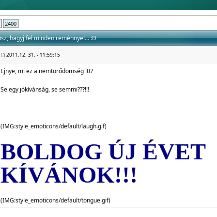
2400
lépsz, hagyj fel minden reménnyel... :D
2011.12. 31. - 11:59:15
Ejnye, mi ez a nemtörődömség itt?
Se egy jókívánság, se semmi???!!!
(IMG:
style_emoticons/default/laugh.gif
)
BOLDOG ÚJ ÉVET
KÍVÁNOK!!!
(IMG:
style_emoticons/default/tongue.gif
)