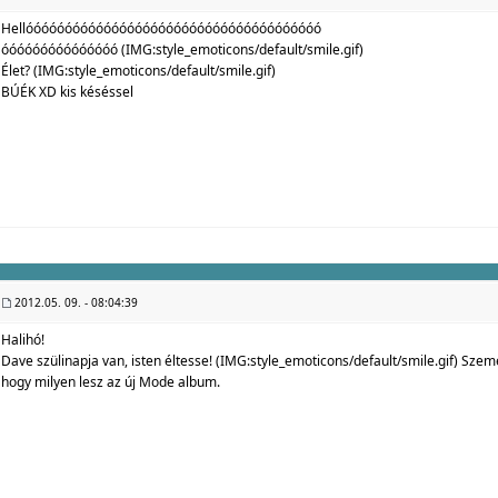
Hellóóóóóóóóóóóóóóóóóóóóóóóóóóóóóóóóóóóóóó
óóóóóóóóóóóóóóó (IMG:
style_emoticons/default/smile.gif
)
Élet? (IMG:
style_emoticons/default/smile.gif
)
BÚÉK XD kis késéssel
2012.05. 09. - 08:04:39
Halihó!
Dave szülinapja van, isten éltesse! (IMG:
style_emoticons/default/smile.gif
) Szemé
hogy milyen lesz az új Mode album.