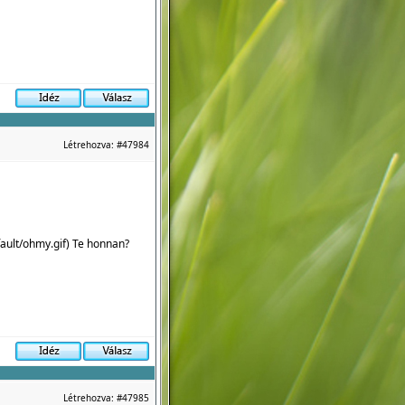
Létrehozva:
#47984
ault/ohmy.gif
) Te honnan?
Létrehozva:
#47985