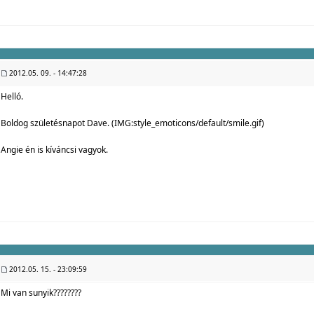
2012.05. 09. - 14:47:28
Helló.
Boldog születésnapot Dave. (IMG:
style_emoticons/default/smile.gif
)
Angie én is kíváncsi vagyok.
2012.05. 15. - 23:09:59
Mi van sunyik????????