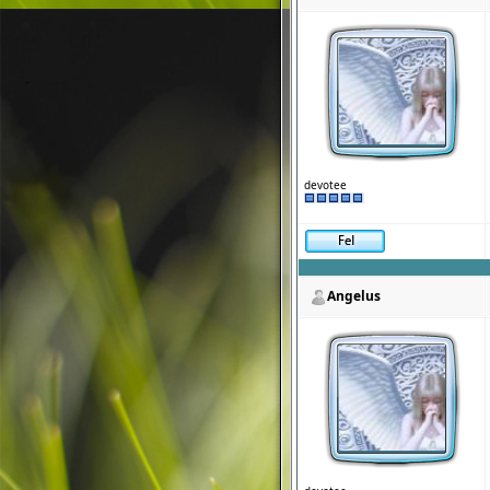
devotee
Angelus