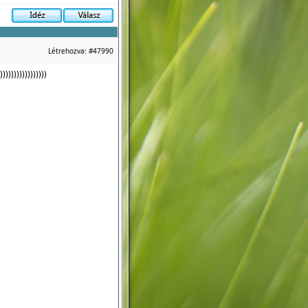
Létrehozva:
#47990
))))))))))))))))))