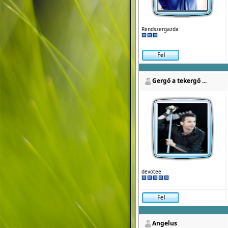
Rendszergazda
Gergő a tekergő ...
devotee
Angelus