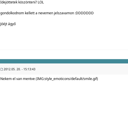
Idejöttetek köszönteni? LOL
gondolkodnom kellett a nevemen jelszavamon :DDDDDDD
Jóéjt ágyő
2012.05. 20. - 15:13:43
Nekem el van mentve (IMG:
style_emoticons/default/smile.gif
)