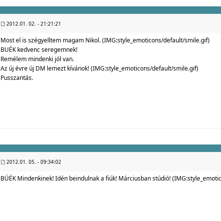
2012.01. 02. - 21:21:21
Most el is szégyelltem magam Nikol. (IMG:
style_emoticons/default/smile.gif
)
BUÉK kedvenc seregemnek!
Remélem mindenki jól van.
Az új évre új DM lemezt kívánok! (IMG:
style_emoticons/default/smile.gif
)
Pusszantás.
2012.01. 05. - 09:34:02
BÚÉK Mindenkinek! Idén beindulnak a fiúk! Márciusban stúdió! (IMG:
style_emotic