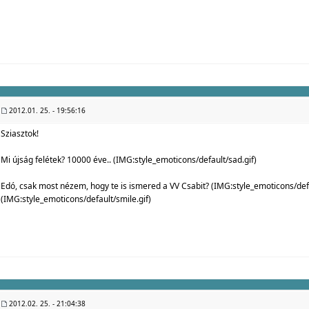
2012.01. 25. - 19:56:16
Sziasztok!
Mi újság felétek? 10000 éve.. (IMG:
style_emoticons/default/sad.gif
)
Edó, csak most nézem, hogy te is ismered a VV Csabit? (IMG:
style_emoticons/def
(IMG:
style_emoticons/default/smile.gif
)
2012.02. 25. - 21:04:38