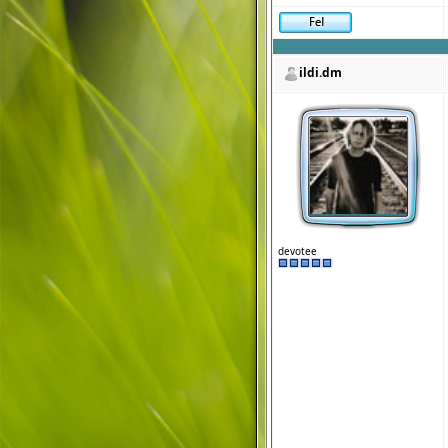
ildi.dm
devotee