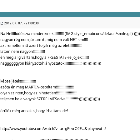
2012.07. 07. - 21:00:30
Na Helllllóóó szia mindenkinek!!!!!!!!!!! (IMG:
style_emoticons/default/smile.gif
) ))))
nagyon rég nem jártam itt,míg nem volt NET-em!!!!
azt reméltem itt azért folyik még az élet!!!!!!!!!!!!!
látom nem nagyon!!!!!!!!!!!!!
én meg alig vártam,hogy a FREESTATE-re jöjjek!!!!!!!!
naggggggyon hiányzott/hiányoztatok!!!!!!!!!!!!!!!!!:))))))))))))))))
képzeljétek!!!!!!!!!!!!!!!!!
azóta én meg MARTIN-osodtam!!!!!!!!!!!!!!!!!!!
olyan szinten,hogy az hihetetlen!!!!!!!!!!!!!!!!!!!!!!
teljesen bele vagyok SZERELMESedve!!!!!!!!!!!!!:)))))))))))))))))
örülök még annak is,hogy írhattam ide!
http://www.youtube.com/watch?v=urrgPcvrO2E...&playnext=5