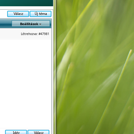
Beállítások
Létrehozva:
#47981