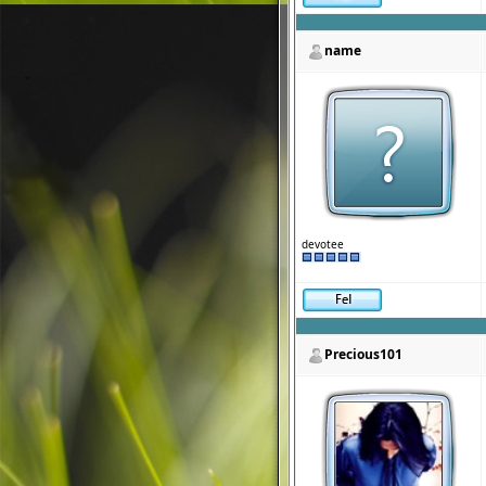
name
devotee
Precious101