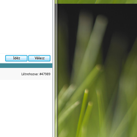
Létrehozva:
#47989