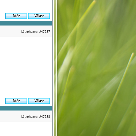
Létrehozva:
#47987
Létrehozva:
#47988