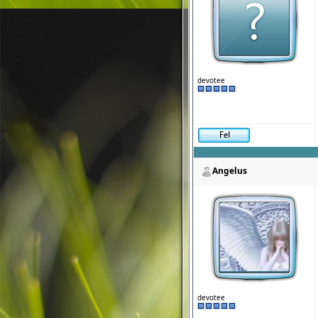
devotee
Angelus
devotee