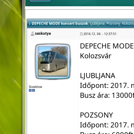
DEPECHE MODE koncert buszok
, Ljubljana, Pozsony, Kolozs
saskutya
2016.12. 04. - 12:37:51
DEPECHE MODE k
Kolozsvár
LJUBLJANA
Időpont: 2017. 
Slowblow
Busz ára: 13000
POZSONY
Időpont: 2017. 