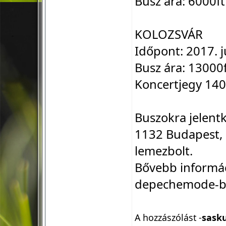
Busz ára: 6000ft
KOLOZSVÁR
Időpont: 2017. j
Busz ára: 13000
Koncertjegy 140
Buszokra jelent
1132 Budapest,
lemezbolt.
Bővebb informác
depechemode-b
A hozzászólást -
sask