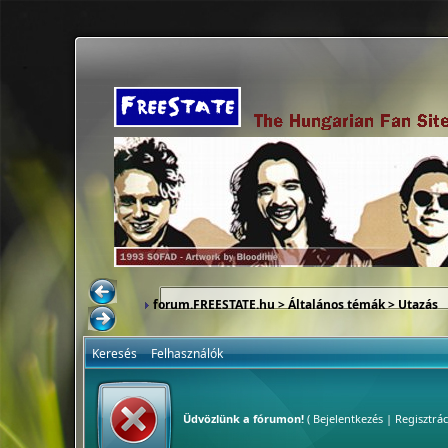
forum.FREESTATE.hu
>
Általános témák
>
Utazás
Keresés
Felhasználók
Üdvözlünk a fórumon!
(
Bejelentkezés
|
Regisztrác