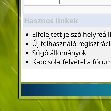
Hasznos linkek
Elfelejtett jelszó helyreáll
Új felhasználó regisztrác
Súgó állományok
Kapcsolatfelvétel a fóru