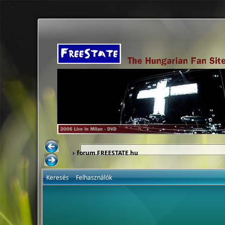
forum.FREESTATE.hu
Keresés
Felhasználók