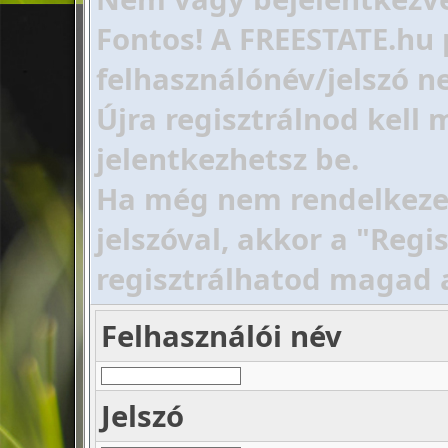
Fontos! A FREESTATE.hu 
felhasználónév/jelszó ne
Újra regisztrálnod kell
jelentkezhetsz be.
Ha még nem rendelkezel 
jelszóval, akkor a "Regi
regisztrálhatod magad 
Felhasználói név
Jelszó