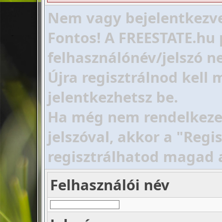
Nem vagy bejelentkezve!
Fontos! A FREESTATE.hu 
felhasználónév/jelszó ne
Újra regisztrálnod kell
jelentkezhetsz be.
Ha még nem rendelkezel 
jelszóval, akkor a "Regi
regisztrálhatod magad 
Felhasználói név