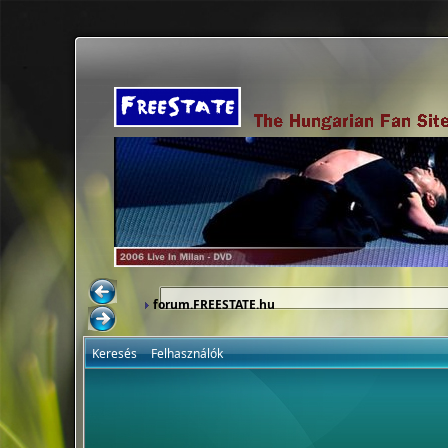
forum.FREESTATE.hu
Keresés
Felhasználók