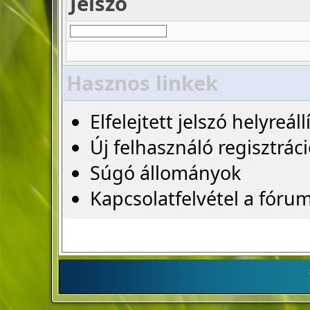
Jelszó
Hasznos linkek
Elfelejtett jelszó helyreáll
Új felhasználó regisztrác
Súgó állományok
Kapcsolatfelvétel a fóru