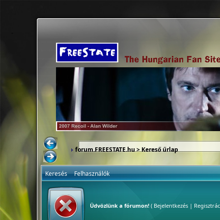
forum.FREESTATE.hu
> Kereső űrlap
Keresés
Felhasználók
Üdvözlünk a fórumon!
(
Bejelentkezés
|
Regisztrác