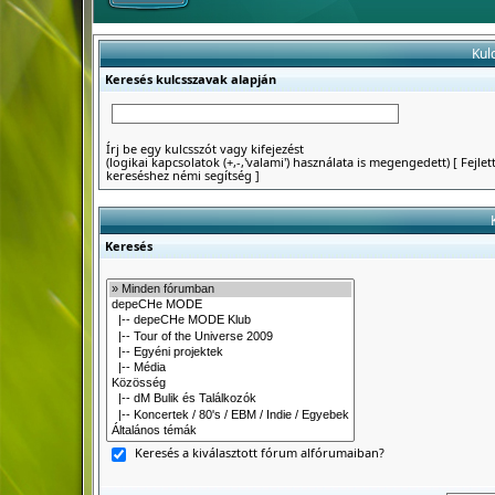
Kul
Keresés kulcsszavak alapján
Írj be egy kulcsszót vagy kifejezést
(logikai kapcsolatok (+,-,'valami') használata is megengedett)
[
Fejlet
kereséshez némi segítség
]
Keresés
Keresés a kiválasztott fórum alfórumaiban?