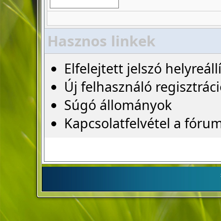
Hasznos linkek
Elfelejtett jelszó helyreáll
Új felhasználó regisztrác
Súgó állományok
Kapcsolatfelvétel a fóru