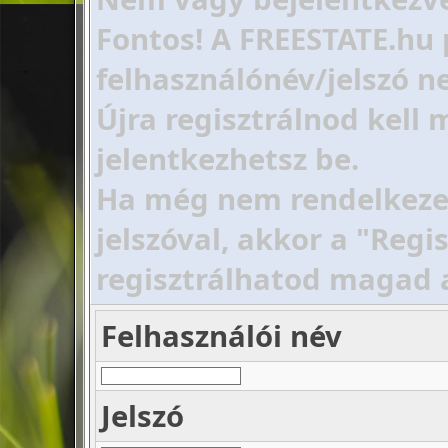
Fontos! A FREESTATE.hu 
felhasználónév/jelszó ne
Újra regisztrálnod kell
jelentkezhetsz be.
Ha még nem rendelkezel 
jelszóval, akkor a "Regi
regisztrálhatod magad 
Felhasználói név
Jelszó