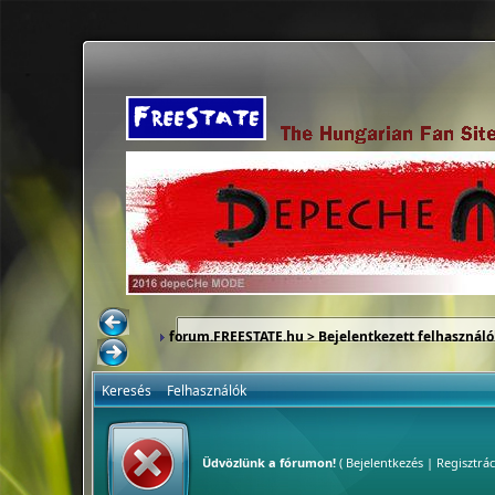
forum.FREESTATE.hu
> Bejelentkezett felhasználó
Keresés
Felhasználók
Üdvözlünk a fórumon!
(
Bejelentkezés
|
Regisztrác