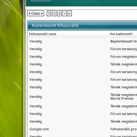
4 Oldal
1
2
3
>
»
Bejelentkezett felhasználók
Felhasználó neve
Hol kattintott?
Vendég
Bejelentkezett f
Vendég
Fórum tartalomj
Vendég
Fórum megtekin
Vendég
Témák megtekin
Vendég
Fórum tartalomj
Vendég
Fórum tartalomj
Vendég
Témák megtekin
Témák megtekin
Vendég
World Premier
Vendég
Témák megtekin
Vendég
Fórum tartalomj
Vendég
Témák megtekin
Google.com
Felhasználói pro
Vendég
Fórum tartalomj