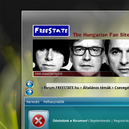
forum.FREESTATE.hu
>
Általános témák
>
Csevegés
Keresés
Felhasználók
Üdvözlünk a fórumon!
(
Bejelentkezés
|
Regisztrác