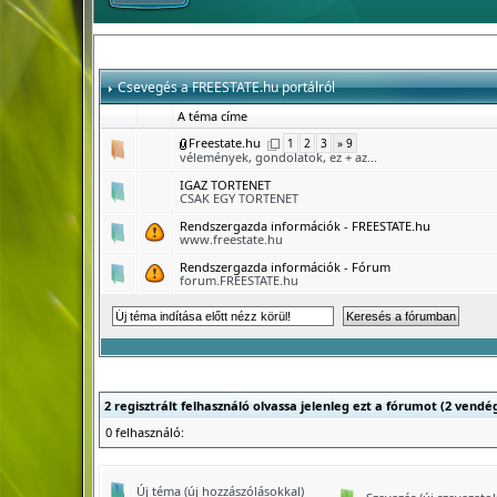
Csevegés a FREESTATE.hu portálról
A téma címe
Freestate.hu
1
2
3
» 9
vélemények, gondolatok, ez + az...
IGAZ TORTENET
CSAK EGY TORTENET
Rendszergazda információk - FREESTATE.hu
www.freestate.hu
Rendszergazda információk - Fórum
forum.FREESTATE.hu
2 regisztrált felhasználó olvassa jelenleg ezt a fórumot (2 vendé
0 felhasználó:
Új téma (új hozzászólásokkal)