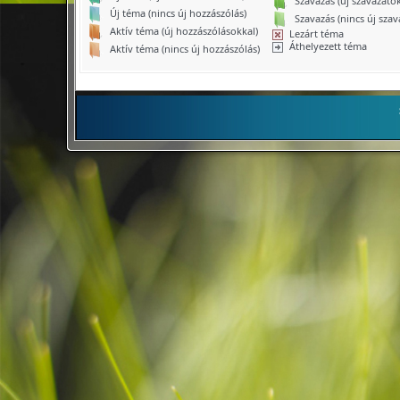
Szavazás (új szavazatok
Új téma (nincs új hozzászólás)
Szavazás (nincs új szav
Aktív téma (új hozzászólásokkal)
Lezárt téma
Áthelyezett téma
Aktív téma (nincs új hozzászólás)