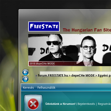
forum.FREESTATE.hu
>
depeCHe MODE
>
Egyéni p
Keresés
Felhasználók
Üdvözlünk a fórumon!
(
Bejelentkezés
|
Regisztrác