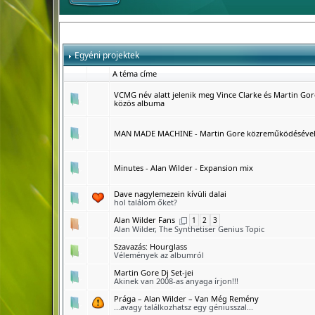
Egyéni projektek
A téma címe
VCMG név alatt jelenik meg Vince Clarke és Martin Gor
közös albuma
MAN MADE MACHINE - Martin Gore közreműködéséve
Minutes - Alan Wilder - Expansion mix
Dave nagylemezein kívüli dalai
hol találom őket?
Alan Wilder Fans
1
2
3
Alan Wilder, The Synthetiser Genius Topic
Szavazás:
Hourglass
Vélemények az albumról
Martin Gore Dj Set-jei
Akinek van 2008-as anyaga írjon!!!
Prága – Alan Wilder – Van Még Remény
...avagy találkozhatsz egy géniusszal...