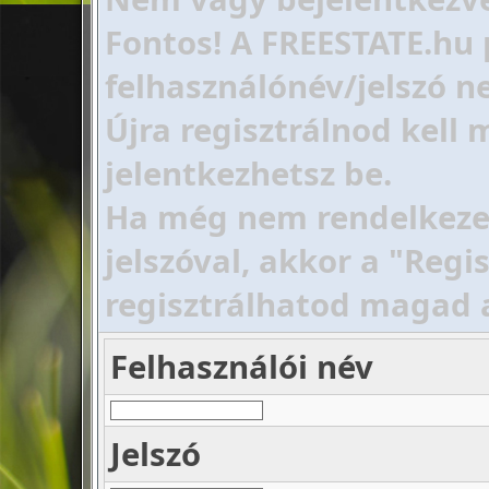
Fontos! A FREESTATE.hu 
felhasználónév/jelszó ne
Újra regisztrálnod kell
jelentkezhetsz be.
Ha még nem rendelkezel 
jelszóval, akkor a "Regi
regisztrálhatod magad 
Felhasználói név
Jelszó