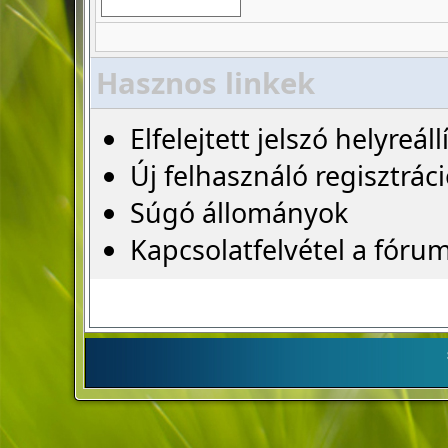
Hasznos linkek
Elfelejtett jelszó helyreáll
Új felhasználó regisztrác
Súgó állományok
Kapcsolatfelvétel a fóru