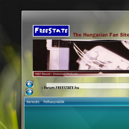
forum.FREESTATE.hu
Keresés
Felhasználók