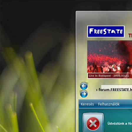
forum.FREESTATE.
Keresés
Felhasználók
Üdvözlünk a f