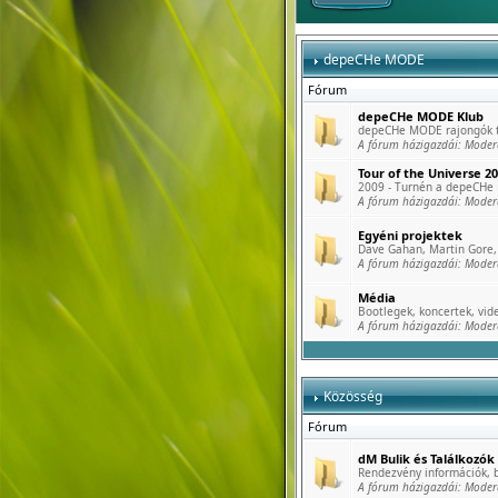
depeCHe MODE
Fórum
depeCHe MODE Klub
depeCHe MODE rajongók tö
A fórum házigazdái:
Moder
Tour of the Universe 2
2009 - Turnén a depeCHe
A fórum házigazdái:
Moder
Egyéni projektek
Dave Gahan, Martin Gore, 
A fórum házigazdái:
Moder
Média
Bootlegek, koncertek, vide
A fórum házigazdái:
Moder
Közösség
Fórum
dM Bulik és Találkozók
Rendezvény információk, b
A fórum házigazdái:
Moder