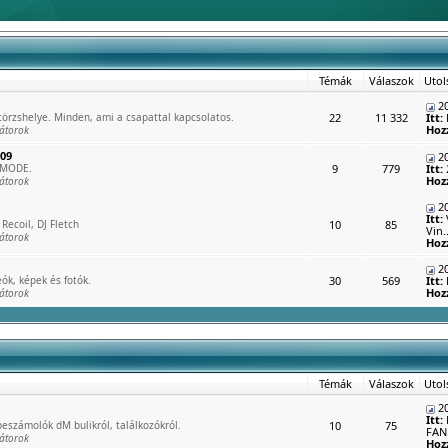
Témák
Válaszok
Utol
20
rzshelye. Minden, ami a csapattal kapcsolatos.
22
11 332
Itt:
Hoz
átorok
009
20
 MODE.
9
779
Itt:
Hoz
átorok
20
Itt:
Recoil, DJ Fletch
10
85
Vin..
átorok
Hoz
20
ók, képek és fotók.
30
569
Itt:
Hoz
átorok
Témák
Válaszok
Utol
20
Itt:
eszámolók dM bulikról, találkozókról.
10
75
FAN 
átorok
Hoz