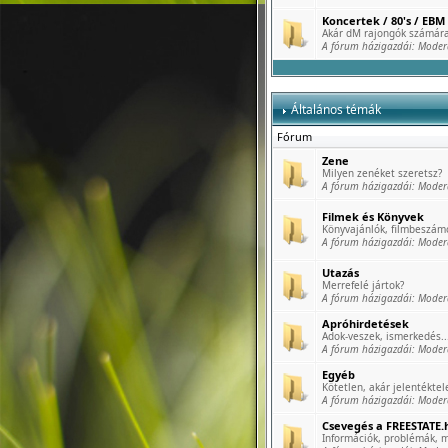
Koncertek / 80's / EBM 
Akár dM rajongók számára
A fórum házigazdái:
Moder
Általános témák
Fórum
Zene
Milyen zenéket szeretsz?
A fórum házigazdái:
Moder
Filmek és Könyvek
Könyvajánlók, filmbeszámo
A fórum házigazdái:
Moder
Utazás
Merrefelé jártok?
A fórum házigazdái:
Moder
Apróhirdetések
Adok-veszek, ismerkedés..
A fórum házigazdái:
Moder
Egyéb
Kötetlen, akár jelentéktele
A fórum házigazdái:
Moder
Csevegés a FREESTATE.h
Információk, problémák, m