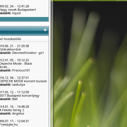
09.02. 24. - 12:41:28
Nagy nevek Budapesten!
zászóló:
liquid
só hozzászólás
10.06. 21. - 21:20:38
Gitárakkordok
zászóló:
DevotedViolator- girl
12.01. 05. - 10:12:22
Depeche Mode - Black
brati...
zászóló:
Precious101
16.12. 04. - 12:37:51
DEPECHE MODE koncert buszok
zászóló:
saskutya
17.05. 12. - 11:12:09
2017 Budapest koncertjegy
zászóló:
Ball
14.01. 16. - 14:48:28
A Fekete Sereg :)
zászóló:
Angelus
09.07. 17. - 12:04:31
Freestate.hu