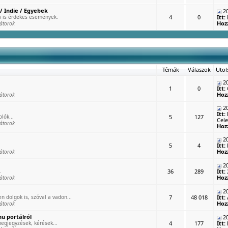
/ Indie / Egyebek
20
 is érdekes események.
4
0
Itt:
Hoz
átorok
Témák
Válaszok
Utol
20
1
0
Itt:
Hoz
átorok
20
Itt:
lók...
5
127
Cele
átorok
Hoz
20
5
4
Itt:
Hoz
átorok
20
.
36
289
Itt:
Hoz
átorok
20
n dolgok is, szóval a vadon...
7
48 018
Itt:
Hoz
átorok
u portálról
20
egjegyzések, kérések...
4
177
Itt: