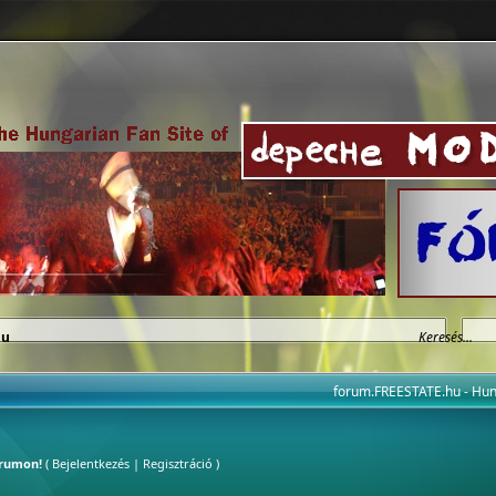
hu
forum.FREESTATE.hu - H
órumon!
(
Bejelentkezés
|
Regisztráció
)