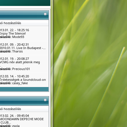
só hozzászólás
13.01. 22. - 18:25:16
Enjoy The Silence!
zászóló:
Mode93
12.01. 09. - 20:42:31
2010.01.11. Live In Budapest -...
zászóló:
Tharsis
12.01. 19. - 20:08:27
VCMG név alatt jelenik meg
.
zászóló:
Precious101
12.03. 14. - 10:45:20
Érdekességek a Soundcloud-on
zászóló:
casey_fake
só hozzászólás
13.02. 24. - 09:45:04
MOONDAWN DEPECHE MODE
CLUB...
zászóló:
zsola