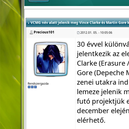
VCMG név alatt jelenik meg Vince Clarke és Martin Gore
Precious101
2012.01. 05. - 10:05:06
30 évvel különv
jelentkezik az e
Clarke (Erasure
Gore (Depeche M
zenei utakra ind
Rendszergazda
lemeze jelenik 
futó projektjük 
december elején
elérhető.