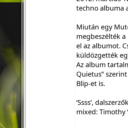
techno albuma a
Miután egy Mute 
megbeszélték a 
el az albumot. 
küldözgették eg
Az album tartal
Quietus” szerint
Blip-et is.
‘Ssss’, dalszerz
mixed: Timothy 