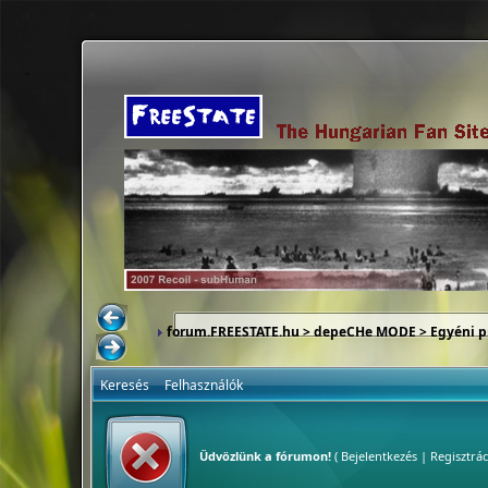
forum.FREESTATE.hu
>
depeCHe MODE
>
Egyéni p
Keresés
Felhasználók
Üdvözlünk a fórumon!
(
Bejelentkezés
|
Regisztrác