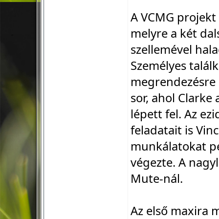
A VCMG projekt 
melyre a két dals
szellemével hala
Személyes talál
megrendezésre k
sor, ahol Clarke
lépett fel. Az e
feladatait is Vin
munkálatokat pe
végezte. A nagy
Mute-nál.
Az első maxira m