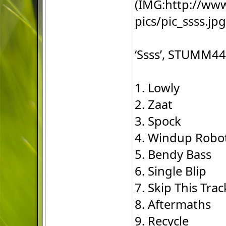
(IMG:
http://www
pics/pic_ssss.jpg
‘Ssss’, STUMM44
1. Lowly
2. Zaat
3. Spock
4. Windup Robo
5. Bendy Bass
6. Single Blip
7. Skip This Trac
8. Aftermaths
9. Recycle