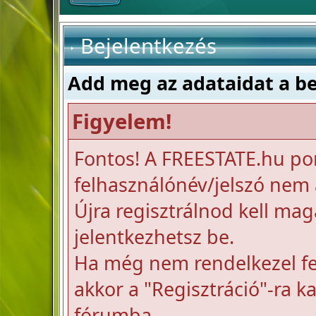
Bejelentkezés
Add meg az adataidat a b
Figyelem!
Fontos! A FREESTATE.hu po
felhasználónév/jelszó nem a
Újra regisztrálnod kell mag
jelentkezhetsz be.
Ha még nem rendelkezel fel
akkor a "Regisztráció"-ra k
fórumba.