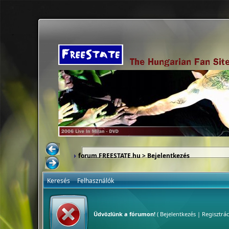
forum.FREESTATE.hu
> Bejelentkezés
Keresés
Felhasználók
Üdvözlünk a fórumon!
(
Bejelentkezés
|
Regisztrác