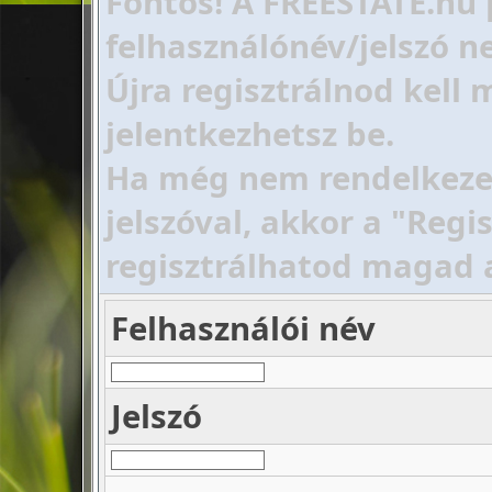
Fontos! A FREESTATE.hu 
felhasználónév/jelszó ne
Újra regisztrálnod kell
jelentkezhetsz be.
Ha még nem rendelkezel 
jelszóval, akkor a "Regi
regisztrálhatod magad 
Felhasználói név
Jelszó