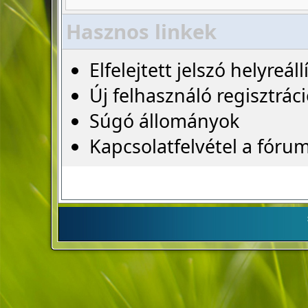
Hasznos linkek
Elfelejtett jelszó helyreáll
Új felhasználó regisztrác
Súgó állományok
Kapcsolatfelvétel a fóru