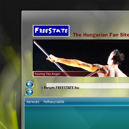
forum.FREESTATE.hu
Keresés
Felhasználók