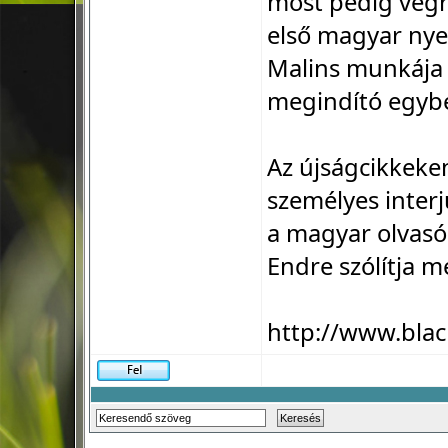
most pedig végr
első magyar nye
Malins munkája 
megindító egyb
Az újságcikkeke
személyes interjú
a magyar olvasó
Endre szólítja m
http://www.blac