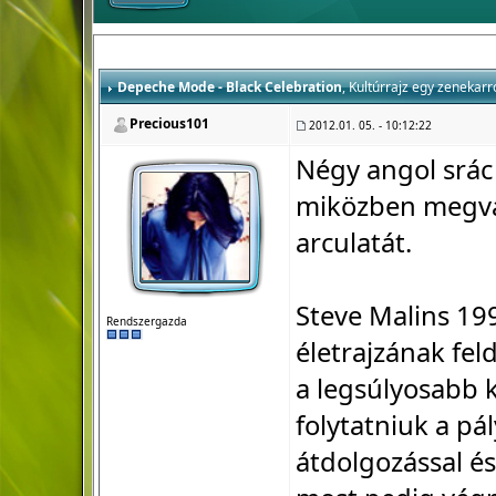
Depeche Mode - Black Celebration
, Kultúrrajz egy zenekarr
Precious101
2012.01. 05. - 10:12:22
Négy angol srác
miközben megvál
arculatát.
Steve Malins 1
Rendszergazda
életrajzának fel
a legsúlyosabb k
folytatniuk a pá
átdolgozással és