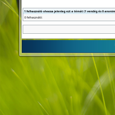
1 felhasználó olvassa jelenleg ezt a témát (1 vendég és 0 anonim
0 felhasználó: