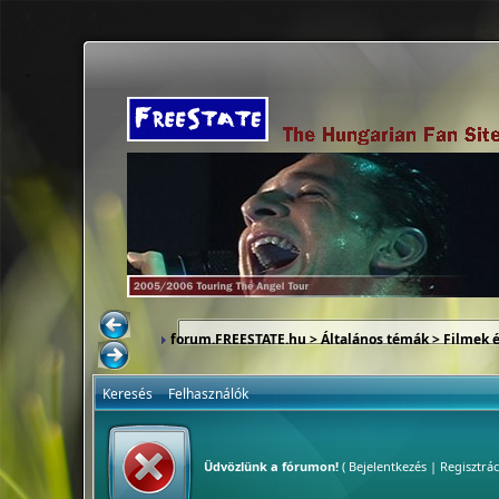
forum.FREESTATE.hu
>
Általános témák
>
Filmek 
Keresés
Felhasználók
Üdvözlünk a fórumon!
(
Bejelentkezés
|
Regisztrác