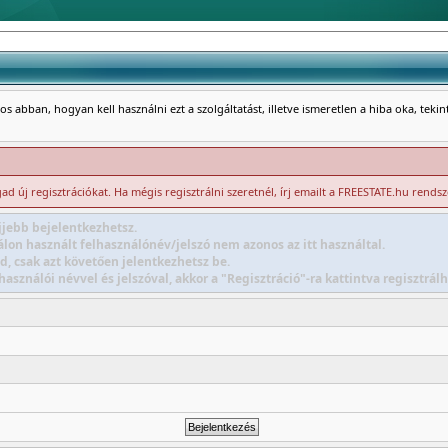
s abban, hogyan kell használni ezt a szolgáltatást, illetve ismeretlen a hiba oka, teki
d új regisztrációkat. Ha mégis regisztrálni szeretnél, írj emailt a FREESTATE.hu rends
jebb bejelentkezhetsz.
lon használt felhasználónév/jelszó nem azonos az itt használtal.
d, csak azt követően jelentkezhetsz be.
sználói névvel és jelszóval, akkor a "Regisztráció"-ra kattintva regisztr