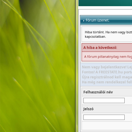
Fórum üzenet.
Hiba történt. Ha nem vagy bizto
kapcsolatban.
A hiba a következő:
A fórum pillanatnyilag nem foga
Nem vagy bejelentkezve! Lej
Fontos! A FREESTATE.hu portá
Újra regisztrálnod kell maga
Ha még nem rendelkezel felha
Felhasználói név
Jelszó