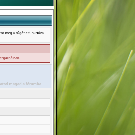
ntsd meg a súgót e funkcióval
zergazdáinak.
álhatod magad a fórumba.