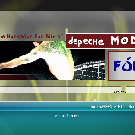
hu
forum.FREESTATE.hu - H
Az opció letilva