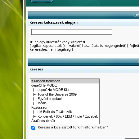
Kul
Keresés kulcsszavak alapján
Írj be egy kulcsszót vagy kifejezést
(logikai kapcsolatok (+,-,'valami') használata is megengedett)
[
Fejlet
kereséshez némi segítség
]
Keresés
Keresés a kiválasztott fórum alfórumaiban?