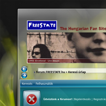
forum.FREESTATE.hu
> Kereső űrlap
Keresés
Felhasználók
Üdvözlünk a fórumon!
(
Bejelentkezés
|
Regisztrác