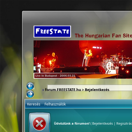
forum.FREESTATE.hu
> Bejelentkezés
Keresés
Felhasználók
Üdvözlünk a fórumon!
(
Bejelentkezés
|
Regisztrác