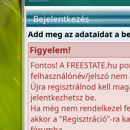
Bejelentkezés
Add meg az adataidat a b
Figyelem!
Fontos! A FREESTATE.hu po
felhasználónév/jelszó nem a
Újra regisztrálnod kell mag
jelentkezhetsz be.
Ha még nem rendelkezel fel
akkor a "Regisztráció"-ra k
fórumba.