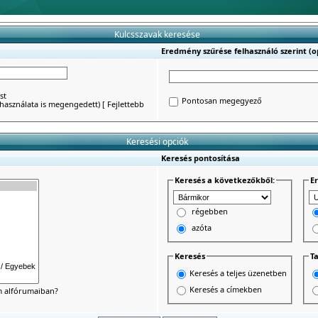
Kulcsszavak keresése
Eredmény szűrése felhasználó szerint (op
st
Pontosan megegyező
') használata is megengedett)
[
Fejlettebb
Keresési opciók
Keresés pontosítása
Keresés a következőkből:
E
régebben
azóta
Keresés
Ta
Keresés a teljes üzenetben
Keresés a címekben
um alfórumaiban?