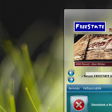
forum.FREESTATE.
Keresés
Felhasználók
Üdvözlünk a f