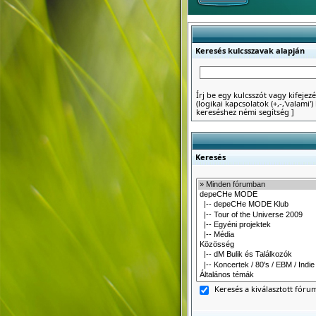
Keresés kulcsszavak alapján
Írj be egy kulcsszót vagy kifejezé
(logikai kapcsolatok (+,-,'valami
kereséshez némi segítség
]
Keresés
Keresés a kiválasztott fór