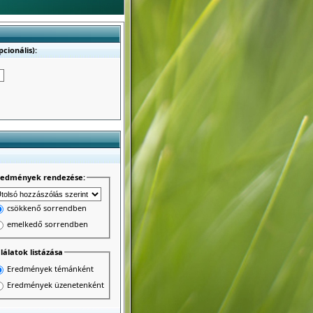
cionális):
redmények rendezése:
csökkenő sorrendben
emelkedő sorrendben
lálatok listázása
Eredmények témánként
Eredmények üzenetenként