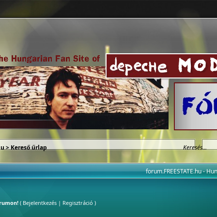
hu
> Kereső űrlap
forum.FREESTATE.hu - H
órumon!
(
Bejelentkezés
|
Regisztráció
)