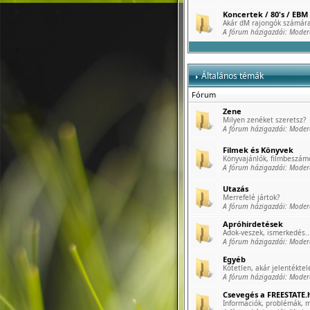
Koncertek / 80's / EBM 
Akár dM rajongók számára
A fórum házigazdái:
Moder
Általános témák
Fórum
Zene
Milyen zenéket szeretsz?
A fórum házigazdái:
Moder
Filmek és Könyvek
Könyvajánlók, filmbeszámo
A fórum házigazdái:
Moder
Utazás
Merrefelé jártok?
A fórum házigazdái:
Moder
Apróhirdetések
Adok-veszek, ismerkedés..
A fórum házigazdái:
Moder
Egyéb
Kötetlen, akár jelentéktele
A fórum házigazdái:
Moder
Csevegés a FREESTATE.h
Információk, problémák, m