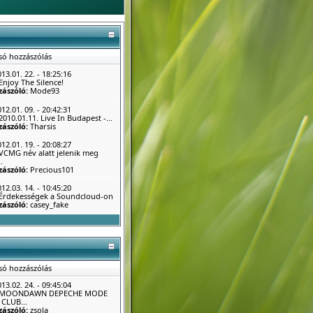
só hozzászólás
13.01. 22. - 18:25:16
Enjoy The Silence!
zászóló:
Mode93
12.01. 09. - 20:42:31
2010.01.11. Live In Budapest -...
zászóló:
Tharsis
12.01. 19. - 20:08:27
VCMG név alatt jelenik meg
.
zászóló:
Precious101
12.03. 14. - 10:45:20
Érdekességek a Soundcloud-on
zászóló:
casey_fake
só hozzászólás
13.02. 24. - 09:45:04
MOONDAWN DEPECHE MODE
CLUB...
zászóló:
zsola