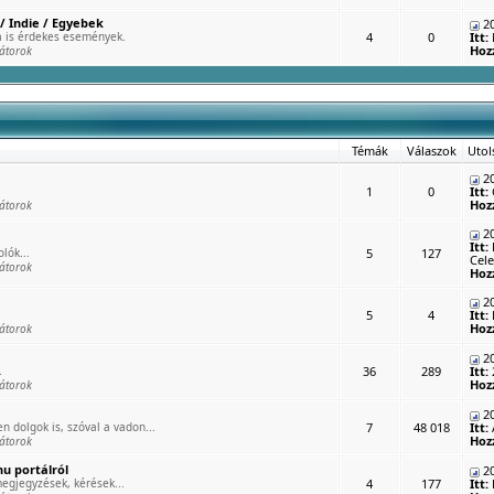
/ Indie / Egyebek
20
 is érdekes események.
4
0
Itt:
Hoz
átorok
Témák
Válaszok
Utol
20
1
0
Itt:
Hoz
átorok
20
Itt:
lók...
5
127
Cele
átorok
Hoz
20
5
4
Itt:
Hoz
átorok
20
.
36
289
Itt:
Hoz
átorok
20
n dolgok is, szóval a vadon...
7
48 018
Itt:
Hoz
átorok
u portálról
20
egjegyzések, kérések...
4
177
Itt: