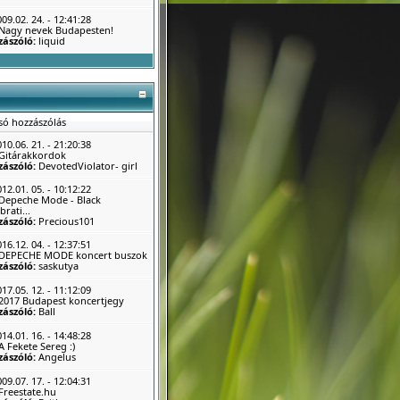
09.02. 24. - 12:41:28
Nagy nevek Budapesten!
zászóló:
liquid
só hozzászólás
10.06. 21. - 21:20:38
Gitárakkordok
zászóló:
DevotedViolator- girl
12.01. 05. - 10:12:22
Depeche Mode - Black
brati...
zászóló:
Precious101
16.12. 04. - 12:37:51
DEPECHE MODE koncert buszok
zászóló:
saskutya
17.05. 12. - 11:12:09
2017 Budapest koncertjegy
zászóló:
Ball
14.01. 16. - 14:48:28
A Fekete Sereg :)
zászóló:
Angelus
09.07. 17. - 12:04:31
Freestate.hu