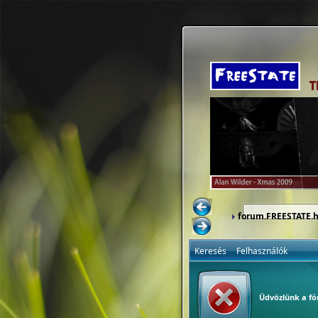
forum.FREESTATE.
Keresés
Felhasználók
Üdvözlünk a f