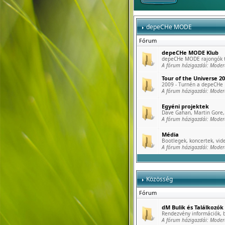
depeCHe MODE
Fórum
depeCHe MODE Klub
depeCHe MODE rajongók tö
A fórum házigazdái:
Moder
Tour of the Universe 2
2009 - Turnén a depeCHe
A fórum házigazdái:
Moder
Egyéni projektek
Dave Gahan, Martin Gore, 
A fórum házigazdái:
Moder
Média
Bootlegek, koncertek, vide
A fórum házigazdái:
Moder
Közösség
Fórum
dM Bulik és Találkozók
Rendezvény információk, b
A fórum házigazdái:
Moder