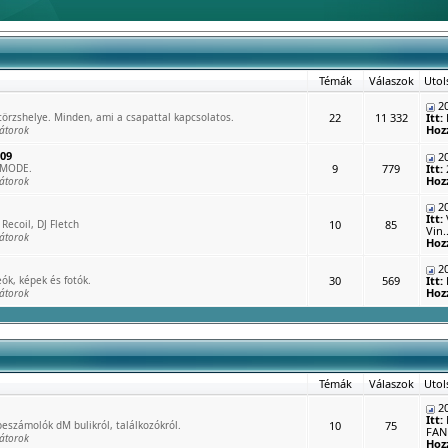
Témák
Válaszok
Utol
20
rzshelye. Minden, ami a csapattal kapcsolatos.
22
11 332
Itt:
Hoz
átorok
009
20
 MODE.
9
779
Itt:
Hoz
átorok
20
Itt:
Recoil, DJ Fletch
10
85
Vin..
átorok
Hoz
20
ók, képek és fotók.
30
569
Itt:
Hoz
átorok
Témák
Válaszok
Utol
20
Itt:
eszámolók dM bulikról, találkozókról.
10
75
FAN 
átorok
Hoz