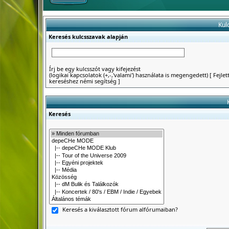
Kul
Keresés kulcsszavak alapján
Írj be egy kulcsszót vagy kifejezést
(logikai kapcsolatok (+,-,'valami') használata is megengedett)
[
Fejlet
kereséshez némi segítség
]
Keresés
Keresés a kiválasztott fórum alfórumaiban?