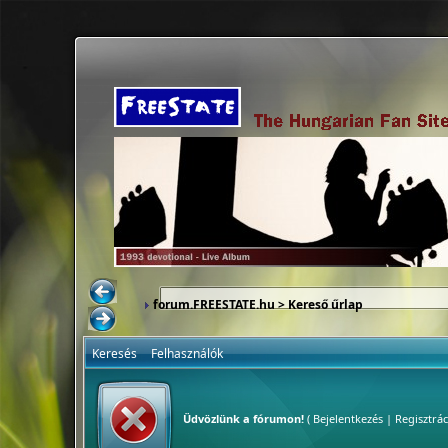
forum.FREESTATE.hu
> Kereső űrlap
Keresés
Felhasználók
Üdvözlünk a fórumon!
(
Bejelentkezés
|
Regisztrác