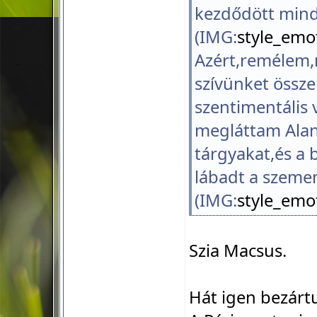
kezdődött min
(IMG:
style_emot
Azért,remélem,m
szívünket össz
szentimentális 
megláttam Alan
tárgyakat,és a
lábadt a szemem
(IMG:
style_emot
Szia Macsus.
Hát igen bezártu