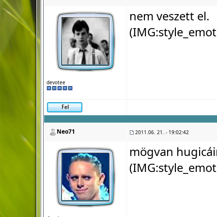
nem veszett el.
(IMG:
style_emot
devotee
Neo71
2011.06. 21. - 19:02:42
mögvan hugicá
(IMG:
style_emot