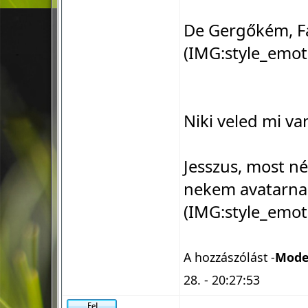
De Gergőkém, F
(IMG:
style_emot
Niki veled mi v
Jesszus, most n
nekem avatarnak
(IMG:
style_emot
A hozzászólást -
Mode
28. - 20:27:53