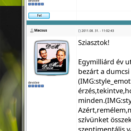
devotee
Macsus
2011.08. 31. - 11:02:43
Sziasztok!
Egymilliárd év u
bezárt a dumcsi 
(IMG:
style_emot
devotee
érzés,tekintve,
minden.(IMG:
st
Azért,remélem,mi
szívünket össze
szentimentális 