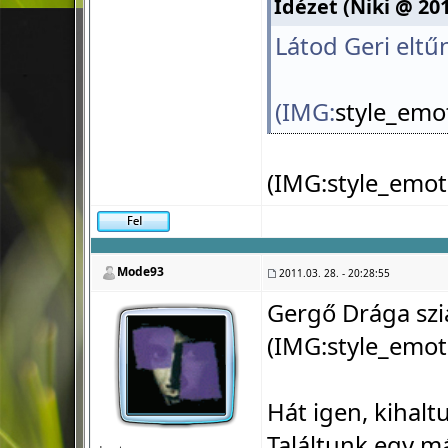
Idézet (Niki @ 201
Látod Geri eltűnt
(IMG:
style_emo
(IMG:
style_emot
Mode93
2011.03. 28. - 20:28:55
Gergő Drága szi
(IMG:
style_emot
Hát igen, kihalt
Találtunk egy m