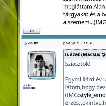
megláttam Alan 
tárgyakat,és a 
a szemem...(IMG
vicuska
2011.08. 31. - 18:11:34
Idézet (Macsus @ 2
Sziasztok!
Egymilliárd év 
látom,hogy bezá
devotee
(IMG:
style_emot
érzés,tekintve,