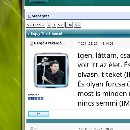
Szabályzat
535 Oldal
«
<
533
534
535
Enjoy The Silence!
Gergő a tekergő ...
2011.03. 27. - 18:14:06
Igen, láttam, cs
volt itt az élet.
olvasni titeket (
És olyan furcsa
most is minden 
devotee
nincs semmi (IM
---
2011.03. 28. - 13:28:29