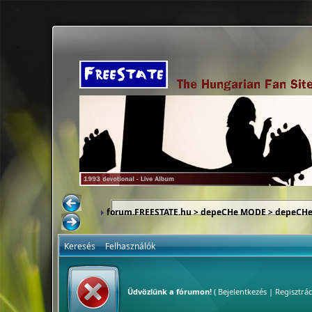
forum.FREESTATE.hu
>
depeCHe MODE
>
depeCHe
Keresés
Felhasználók
Üdvözlünk a fórumon!
(
Bejelentkezés
|
Regisztrác