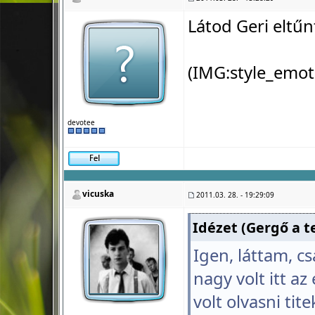
Látod Geri eltűnte
(IMG:
style_emot
devotee
vicuska
2011.03. 28. - 19:29:09
Idézet (Gergő a te
Igen, láttam, cs
nagy volt itt az
volt olvasni tite