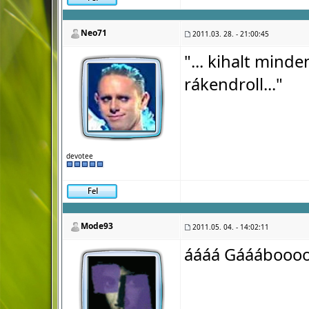
Neo71
2011.03. 28. - 21:00:45
"... kihalt minde
rákendroll..."
devotee
Mode93
2011.05. 04. - 14:02:11
áááá Gááábooo