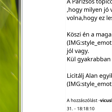
A Párizsos topic
,hogy milyen jó 
volna,hogy ez le
Köszi én a magam
(IMG:
style_emot
jól vagy.
Kül gyakrabban 
Licitálj Alan egy
(IMG:
style_emot
A hozzászólást -
vicus
31. - 18:18:10