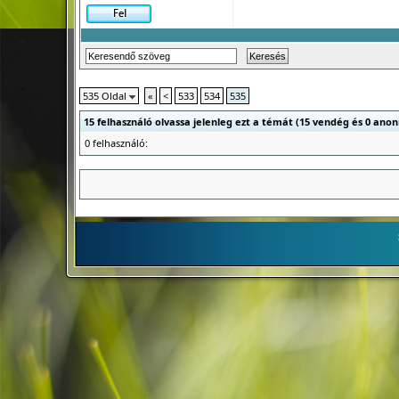
535 Oldal
«
<
533
534
535
15 felhasználó olvassa jelenleg ezt a témát (15 vendég és 0 anon
0 felhasználó: