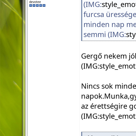
(IMG:
style_emot
devotee
furcsa üressége
minden nap meg
semmi (IMG:
st
Gergő nekem jól
(IMG:
style_emot
Nincs sok mind
napok.Munka,gyer
az érettségire 
(IMG:
style_emot