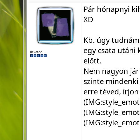
Pár hónapnyi ki
XD
Kb. úgy tudnám e
egy csata utáni
devotee
előtt.
Nem nagyon jár 
szinte mindenki 
erre téved, írjo
(IMG:
style_emot
(IMG:
style_emot
(IMG:
style_emot