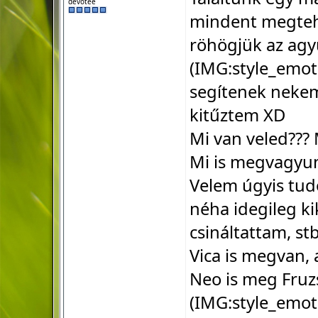
devotee
mindent megtehe
röhögjük az agy
(IMG:
style_emot
segítenek nekem 
kitűztem XD
Mi van veled??? M
Mi is megvagyunk
Velem úgyis tudo
néha idegileg kik
csináltattam, s
Vica is megvan, a
Neo is meg Fruz
(IMG:
style_emot