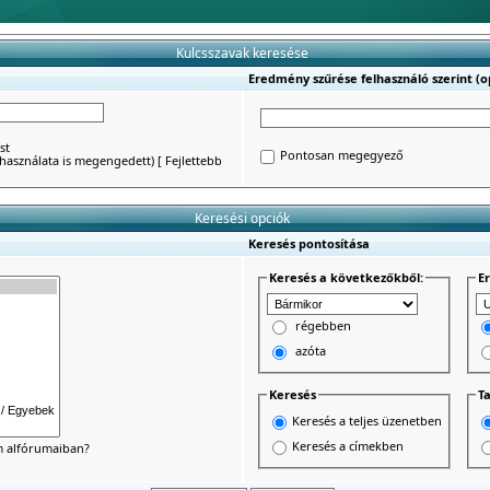
Kulcsszavak keresése
Eredmény szűrése felhasználó szerint (op
st
Pontosan megegyező
') használata is megengedett)
[
Fejlettebb
Keresési opciók
Keresés pontosítása
Keresés a következőkből:
E
régebben
azóta
Keresés
Ta
Keresés a teljes üzenetben
Keresés a címekben
um alfórumaiban?