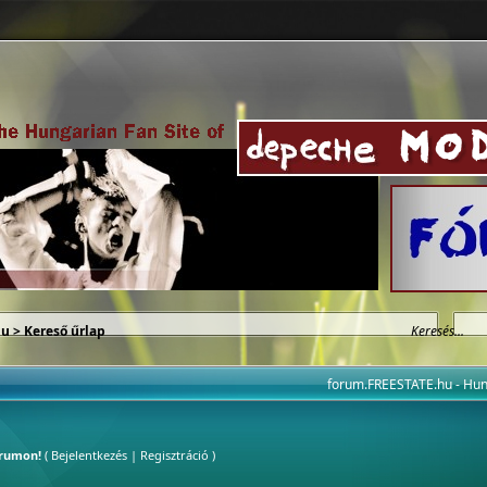
hu
> Kereső űrlap
forum.FREESTATE.hu - H
órumon!
(
Bejelentkezés
|
Regisztráció
)