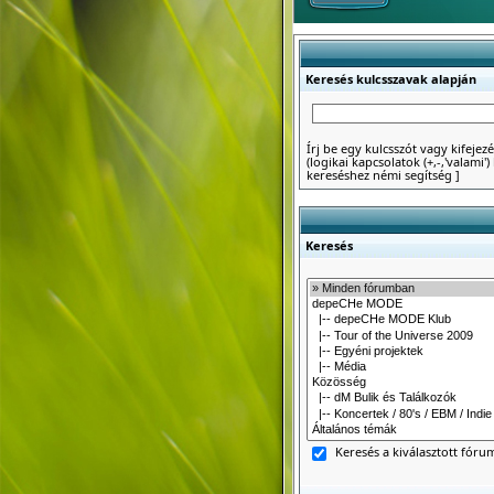
Keresés kulcsszavak alapján
Írj be egy kulcsszót vagy kifejezé
(logikai kapcsolatok (+,-,'valami
kereséshez némi segítség
]
Keresés
Keresés a kiválasztott fór