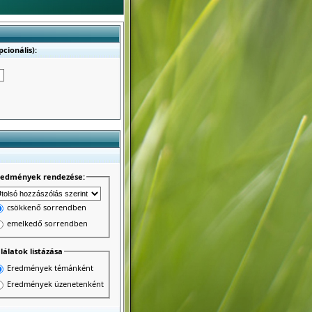
cionális):
redmények rendezése:
csökkenő sorrendben
emelkedő sorrendben
lálatok listázása
Eredmények témánként
Eredmények üzenetenként