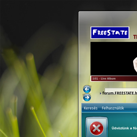
forum.FREESTATE.
Keresés
Felhasználók
Üdvözlünk a f