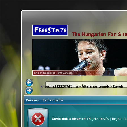
forum.FREESTATE.hu
>
Általános témák
>
Egyéb
Keresés
Felhasználók
Üdvözlünk a fórumon!
(
Bejelentkezés
|
Regisztrác