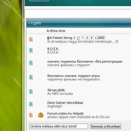
Egyéb
A téma címe
A Fekete Sereg :)
1
2
3
» 2400
Ki itt belépsz, hagyj fel minden reménnyel... :D
B.Ú.É.K.
B.Ú.É.K.
скачать торренты бесплатно +без регистрации
скачать фильмы с торрент
бесплатно скачать торрент игры
торренты фильмы на megashara
Társas Játék
Az HBO sorozata
Dave Gahan tetoválásai
Segítség!!
Forum.index.hu Helyett
amikor éppen nem működik az ős fórum