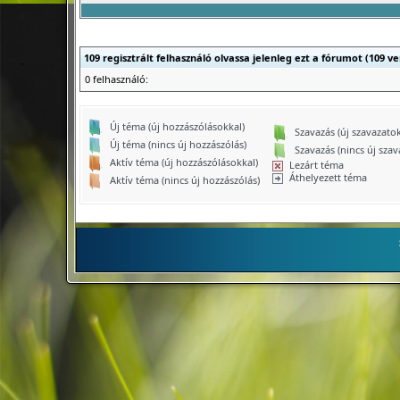
109 regisztrált felhasználó olvassa jelenleg ezt a fórumot (109 
0 felhasználó:
Új téma (új hozzászólásokkal)
Szavazás (új szavazatok
Új téma (nincs új hozzászólás)
Szavazás (nincs új szav
Aktív téma (új hozzászólásokkal)
Lezárt téma
Áthelyezett téma
Aktív téma (nincs új hozzászólás)