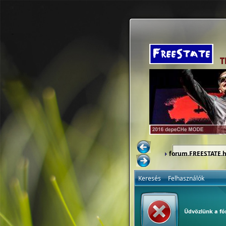
forum.FREESTATE.
Keresés
Felhasználók
Üdvözlünk a f