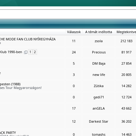
Válaszok
A témát indította
Megtekintv
E MODE FAN CLUB NYÍREGYHÁZA
11
zsola
212 183
b
Klub 1990-ben
1
2
24
Precious
81 917
5
DM Baja
27 854
e
3
new life
20 805
esten (1988)
0
Zútika
14 282
sses Tour Magyarországon!
0
gedi71
12 724
17
anGELA
43 662
12
Darkest Star
36 202
CK PARTY
0
tomashs
14 463