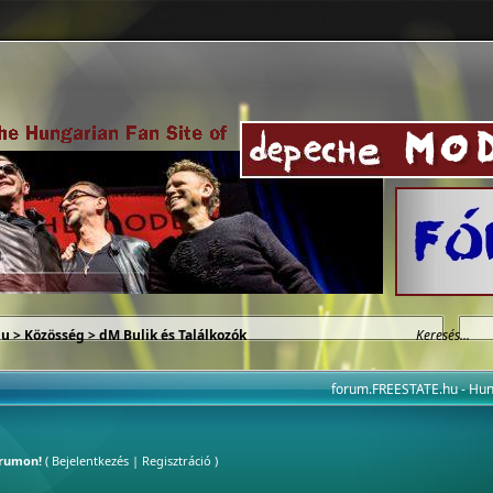
hu
>
Közösség
>
dM Bulik és Találkozók
forum.FREESTATE.hu - H
órumon!
(
Bejelentkezés
|
Regisztráció
)