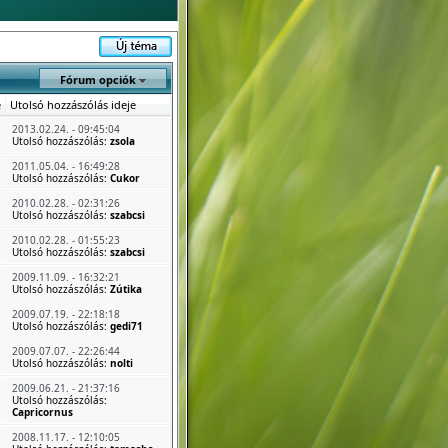
Fórum opciók
e
Utolsó hozzászólás ideje
2013.02.24. - 09:45:04
Utolsó hozzászólás:
zsola
2011.05.04. - 16:49:28
Utolsó hozzászólás:
Cukor
2010.02.28. - 02:31:26
Utolsó hozzászólás:
szabcsi
2010.02.28. - 01:55:23
Utolsó hozzászólás:
szabcsi
2009.11.09. - 16:32:21
Utolsó hozzászólás:
Zútika
2009.07.19. - 22:18:18
Utolsó hozzászólás:
gedi71
2009.07.07. - 22:26:44
Utolsó hozzászólás:
nolti
2009.06.21. - 21:37:16
Utolsó hozzászólás:
Capricornus
2008.11.17. - 12:10:05