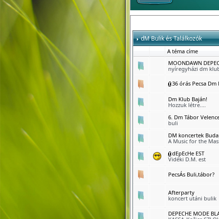
dM Bulik és Találkozók
A téma címe
MOONDAWN DEPECH
nyíregyházi dm klu
36 órás Pecsa Dm 
Dm Klub Baján!
Hozzuk létre....
6. Dm Tábor Velenc
buli
DM koncertek Budap
A Music for the Ma
dEpEcHe EST
Vidéki D.M. est
PecsÁs Buli,tábor?
Afterparty
koncert utáni bulik
DEPECHE MODE BLA