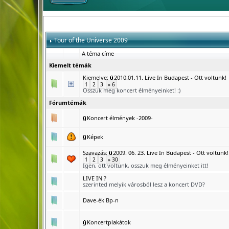
Tour of the Universe 2009
A téma címe
Kiemelt témák
Kiemelve:
2010.01.11. Live In Budapest - Ott voltunk!
1
2
3
» 6
Osszuk meg koncert élményeinket! :)
Fórumtémák
Koncert élmények -2009-
Képek
Szavazás:
2009. 06. 23. Live In Budapest - Ott voltunk!
1
2
3
» 30
Igen, ott voltunk, osszuk meg élményeinket itt!
LIVE IN ?
szerinted melyik városból lesz a koncert DVD?
Dave-ék Bp-n
Koncertplakátok