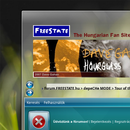
forum.FREESTATE.hu
>
depeCHe MODE
>
Tour of 
Keresés
Felhasználók
Üdvözlünk a fórumon!
(
Bejelentkezés
|
Regisztrác