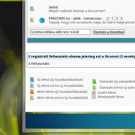
Setlist
Milyen számok lesznek a koncerten?
FREESTATE.hu - játék - hamarosan...
1
2
3
Tippelj, hogy mit sorsolunk majd, és máris megnyered 
2 regisztrált felhasználó olvassa jelenleg ezt a fórumot (2 vendé
0 felhasználó:
Új téma (új hozzászólásokkal)
Szavazás (új szavazatok
Új téma (nincs új hozzászólás)
Szavazás (nincs új szav
Aktív téma (új hozzászólásokkal)
Lezárt téma
Áthelyezett téma
Aktív téma (nincs új hozzászólás)