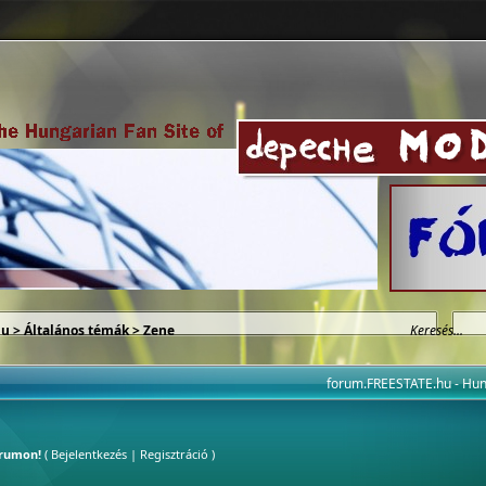
hu
>
Általános témák
>
Zene
forum.FREESTATE.hu - H
órumon!
(
Bejelentkezés
|
Regisztráció
)