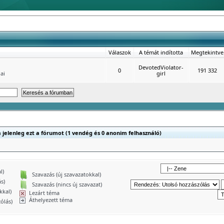
Válaszok
A témát indította
Megtekintve
DevotedViolator-
0
191 332
ai
girl
sa jelenleg ezt a fórumot (1 vendég és 0 anonim felhasználó)
l)
Szavazás (új szavazatokkal)
s)
Szavazás (nincs új szavazat)
kkal)
Lezárt téma
Áthelyezett téma
ólás)