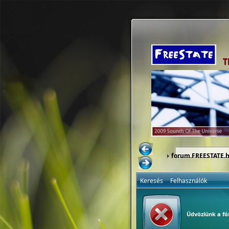
forum.FREESTATE.
Keresés
Felhasználók
Üdvözlünk a f