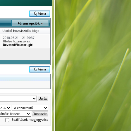
Fórum opciók
Utolsó hozzászólás ideje
2010.06.21. - 21:20:37
Utolsó hozzászólás:
DevotedViolator- girl
Beállítások megjegyzése