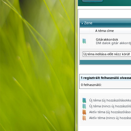
Zene
A téma címe
Gitárakkordok
DM dalok gitár akkordj
1 regisztrált felhasználó olvas
0 felhasználó:
Új téma (új hozzászólásokka
Új téma (nincs új hozzászólá
Aktív téma (új hozzászóláso
Aktív téma (nincs új hozzász