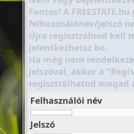
Fontos! A FREESTATE.hu 
felhasználónév/jelszó ne
Újra regisztrálnod kell
jelentkezhetsz be.
Ha még nem rendelkezel 
jelszóval, akkor a "Regi
regisztrálhatod magad 
Felhasználói név
Jelszó