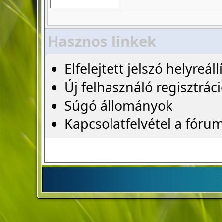
Hasznos linkek
Elfelejtett jelszó helyreáll
Új felhasználó regisztrác
Súgó állományok
Kapcsolatfelvétel a fóru