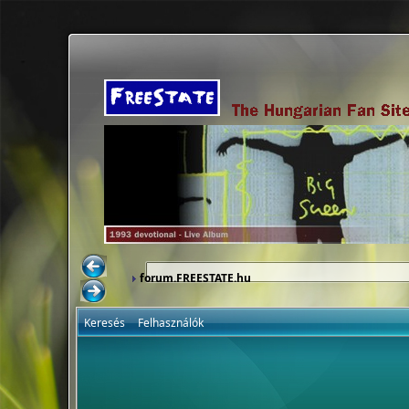
forum.FREESTATE.hu
Keresés
Felhasználók