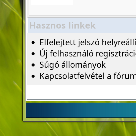
Hasznos linkek
Elfelejtett jelszó helyreáll
Új felhasználó regisztrác
Súgó állományok
Kapcsolatfelvétel a fóru