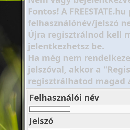
Fontos! A FREESTATE.hu 
felhasználónév/jelszó ne
Újra regisztrálnod kell
jelentkezhetsz be.
Ha még nem rendelkezel 
jelszóval, akkor a "Regi
regisztrálhatod magad 
Felhasználói név
Jelszó