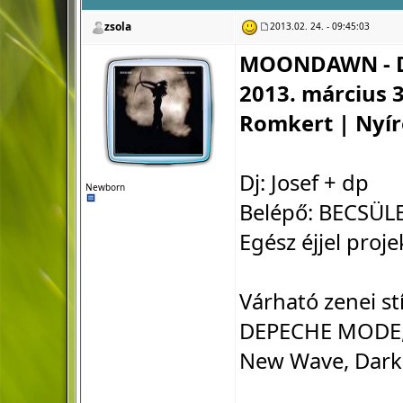
zsola
2013.02. 24. - 09:45:03
MOONDAWN - D
2013. március 3
Romkert | Nyír
Dj: Josef + dp
Newborn
Belépő: BECSÜL
Egész éjjel proje
Várható zenei st
DEPECHE MODE, B
New Wave, Dark W