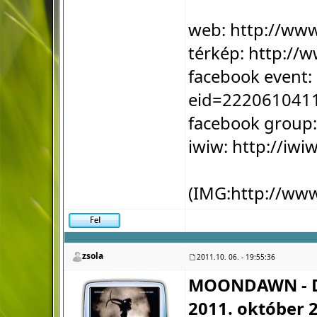
web:
http://ww
térkép:
http://w
facebook event:
eid=222061041
facebook group
iwiw:
http://iw
(IMG:
http://ww
zsola
2011.10. 06. - 19:55:36
MOONDAWN - D
2011. október 2