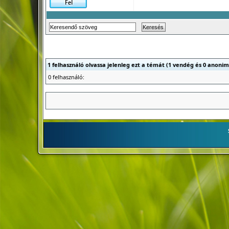
1 felhasználó olvassa jelenleg ezt a témát (1 vendég és 0 anonim
0 felhasználó: