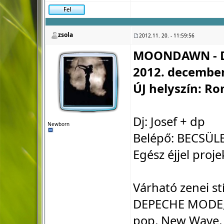
zsola
2012.11. 20. - 11:59:56
MOONDAWN - D
2012. december
ÚJ helyszín: Ro
Dj: Josef + dp
Newborn
Belépő: BECSÜLE
Egész éjjel proje
Várható zenei st
DEPECHE MODE, B
pop, New Wave, D