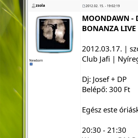
zsola
2012.02. 15. - 19:02:19
MOONDAWN - D
BONANZA LIVE 
2012.03.17. | s
Club Jafi | Nyír
Newborn
Dj: Josef + DP
Belépő: 300 Ft
Egész este óriás
20:30 - 21:30