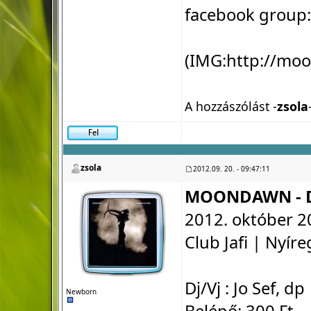
facebook group
(IMG:
http://mo
A hozzászólást -
zsola
zsola
2012.09. 20. - 09:47:11
MOONDAWN - D
2012. október 2
Club Jafi | Nyír
Dj/Vj : Jo Sef, dp
Newborn