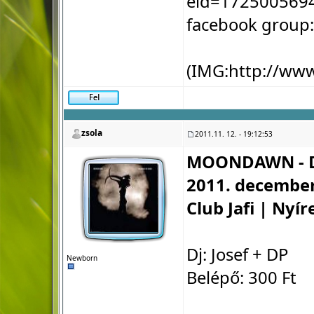
eid=172500569
facebook group
(IMG:
http://ww
zsola
2011.11. 12. - 19:12:53
MOONDAWN - D
2011. december
Club Jafi | Nyí
Dj: Josef + DP
Newborn
Belépő: 300 Ft