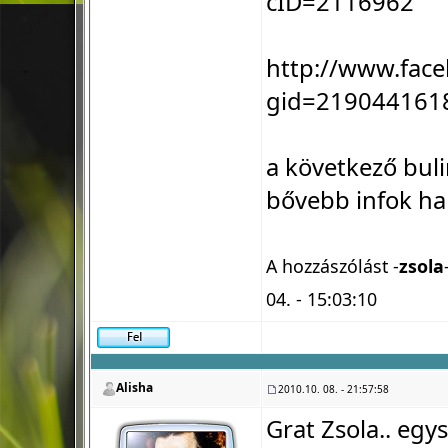
cID=2116962
http://www.fac
gid=219044161
a következő bul
bővebb infok ha
A hozzászólást -
zsola
04. - 15:03:10
Alisha
2010.10. 08. - 21:57:58
Grat Zsola.. egy