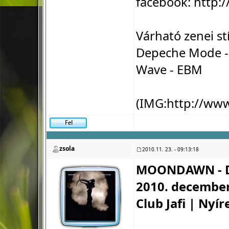
facebook:
http:
Várható zenei st
Depeche Mode - 
Wave - EBM
(IMG:
http://ww
zsola
2010.11. 23. - 09:13:18
MOONDAWN - D
2010. december
Club Jafi | Nyí