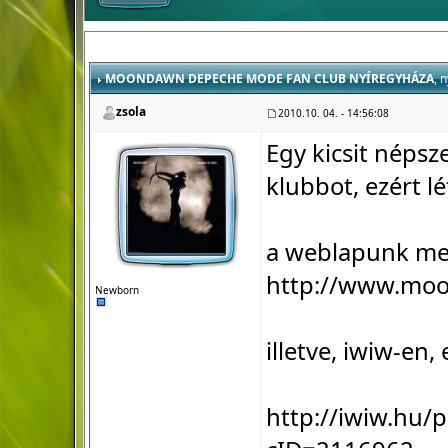
MOONDAWN DEPECHE MODE FAN CLUB NYÍREGYHÁZA
, 
zsola
2010.10. 04. - 14:56:08
Egy kicsit népsz
klubbot, ezért l
a weblapunk meg
http://www.mo
Newborn
illetve, iwiw-en,
http://iwiw.hu