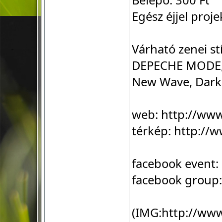
Belépő: 300 Ft
Egész éjjel proje
Várható zenei st
DEPECHE MODE, B
New Wave, Dark 
web:
http://ww
térkép:
http://w
facebook event:
facebook group
(IMG:
http://ww