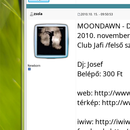
zsola
2010.10. 15. - 09:50:53
MOONDAWN - D
2010. november 
Club Jafi /felső 
Dj: Josef
Newborn
Belépő: 300 Ft
web:
http://ww
térkép:
http://w
iwiw:
http://iw