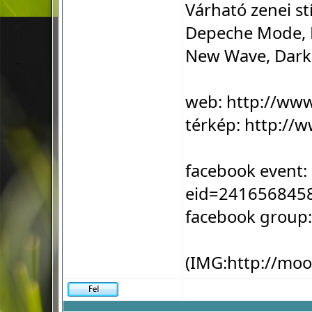
Várható zenei st
Depeche Mode, B
New Wave, Dark 
web:
http://ww
térkép:
http://w
facebook event:
eid=241656845
facebook group
(IMG:
http://mo