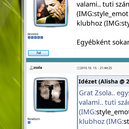
valami.. tuti sz
(IMG:
style_emot
klubhoz (IMG:
st
devotee
Egyébként sokan
zsola
2010.10. 13. - 21:44:25
Idézet (Alisha @ 2
Grat Zsola.. egy
valami.. tuti sz
(IMG:
style_emot
klubhoz (IMG:
s
Newborn