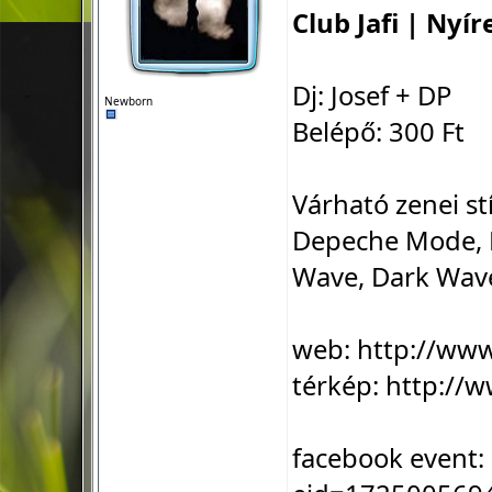
Club Jafi | Nyí
Dj: Josef + DP
Newborn
Belépő: 300 Ft
Várható zenei st
Depeche Mode, B
Wave, Dark Wave,
web:
http://ww
térkép:
http://w
facebook event: