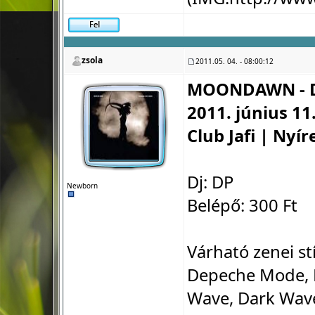
zsola
2011.05. 04. - 08:00:12
MOONDAWN - D
2011. június 11
Club Jafi | Nyí
Dj: DP
Newborn
Belépő: 300 Ft
Várható zenei st
Depeche Mode, B
Wave, Dark Wave