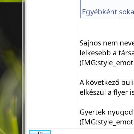
Egyébként soka
Sajnos nem neve
lelkesebb a társ
(IMG:
style_emot
A következő bul
elkészül a flyer is
Gyertek nyugodta
(IMG:
style_emot