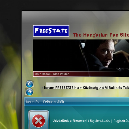
forum.FREESTATE.hu
>
Közösség
>
dM Bulik és Tal
Keresés
Felhasználók
Üdvözlünk a fórumon!
(
Bejelentkezés
|
Regisztrác