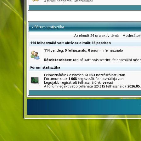
A fórum házigazdái:
Moderátorok
Fórum statisztika
Az elmúlt 24 óra aktív témái
·
Moderátor
114 felhasználó volt aktív az elmúlt 15 percben
114
vendég,
0
felhasználó,
0
anonim felhasználó
Részletesebben:
utolsó kattintás szerint
,
felhasználói név s
Fórum statisztika
Felhasználóink összesen
61 653
hozzászólást írtak
Fórumunknak
1 068
regisztrált felhasználója van
Legújabb regisztrált felhasználónk:
vercsi
A fórum legaktívabb pillanata (
20 315
felhasználó):
2026.05.