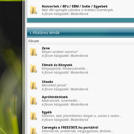
Koncertek / 80's / EBM / Indie / Egyebek
Akár dM rajongók számára is érdekes események.
A fórum házigazdái:
Moderátorok
Általános témák
Fórum
Zene
Milyen zenéket szeretsz?
A fórum házigazdái:
Moderátorok
Filmek és Könyvek
Könyvajánlók, filmbeszámolók...
A fórum házigazdái:
Moderátorok
Utazás
Merrefelé jártok?
A fórum házigazdái:
Moderátorok
Apróhirdetések
Adok-veszek, ismerkedés...
A fórum házigazdái:
Moderátorok
Egyéb
Kötetlen, akár jelentéktelen dolgok is, szóval a vadon...
A fórum házigazdái:
Moderátorok
Csevegés a FREESTATE.hu portálról
Információk, problémák, megjegyzések, kérések...