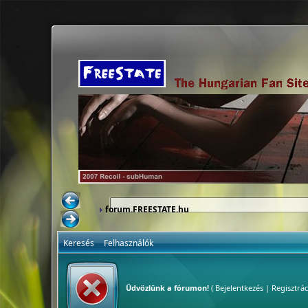
forum.FREESTATE.hu
Keresés
Felhasználók
Üdvözlünk a fórumon!
(
Bejelentkezés
|
Regisztrác