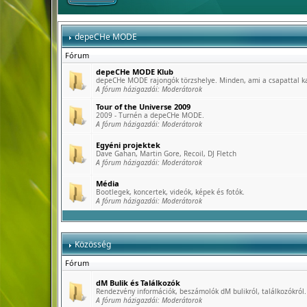
depeCHe MODE
Fórum
depeCHe MODE Klub
depeCHe MODE rajongók törzshelye. Minden, ami a csapattal k
A fórum házigazdái:
Moderátorok
Tour of the Universe 2009
2009 - Turnén a depeCHe MODE.
A fórum házigazdái:
Moderátorok
Egyéni projektek
Dave Gahan, Martin Gore, Recoil, DJ Fletch
A fórum házigazdái:
Moderátorok
Média
Bootlegek, koncertek, videók, képek és fotók.
A fórum házigazdái:
Moderátorok
Közösség
Fórum
dM Bulik és Találkozók
Rendezvény információk, beszámolók dM bulikról, találkozókról.
A fórum házigazdái:
Moderátorok