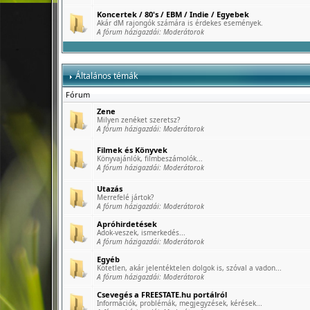
Koncertek / 80's / EBM / Indie / Egyebek
Akár dM rajongók számára is érdekes események.
A fórum házigazdái:
Moderátorok
Általános témák
Fórum
Zene
Milyen zenéket szeretsz?
A fórum házigazdái:
Moderátorok
Filmek és Könyvek
Könyvajánlók, filmbeszámolók...
A fórum házigazdái:
Moderátorok
Utazás
Merrefelé jártok?
A fórum házigazdái:
Moderátorok
Apróhirdetések
Adok-veszek, ismerkedés...
A fórum házigazdái:
Moderátorok
Egyéb
Kötetlen, akár jelentéktelen dolgok is, szóval a vadon...
A fórum házigazdái:
Moderátorok
Csevegés a FREESTATE.hu portálról
Információk, problémák, megjegyzések, kérések...