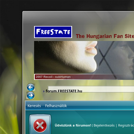
forum.FREESTATE.hu
Keresés
Felhasználók
Üdvözlünk a fórumon!
(
Bejelentkezés
|
Regisztrác