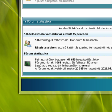
A fórum házigazdái:
Moderátorok
Fórum statisztika
Az elmúlt 24 óra aktív témái
·
Moderátor
136 felhasználó volt aktív az elmúlt 15 percben
136
vendég,
0
felhasználó,
0
anonim felhasználó
Részletesebben:
utolsó kattintás szerint
,
felhasználói név s
Fórum statisztika
Felhasználóink összesen
61 653
hozzászólást írtak
Fórumunknak
1 068
regisztrált felhasználója van
Legújabb regisztrált felhasználónk:
vercsi
A fórum legaktívabb pillanata (
20 315
felhasználó):
2026.05.