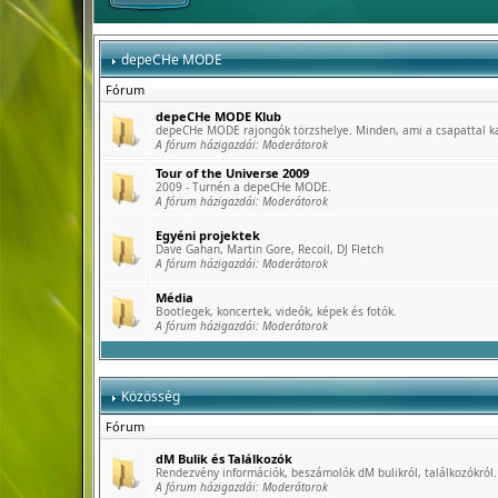
depeCHe MODE
Fórum
depeCHe MODE Klub
depeCHe MODE rajongók törzshelye. Minden, ami a csapattal k
A fórum házigazdái:
Moderátorok
Tour of the Universe 2009
2009 - Turnén a depeCHe MODE.
A fórum házigazdái:
Moderátorok
Egyéni projektek
Dave Gahan, Martin Gore, Recoil, DJ Fletch
A fórum házigazdái:
Moderátorok
Média
Bootlegek, koncertek, videók, képek és fotók.
A fórum házigazdái:
Moderátorok
Közösség
Fórum
dM Bulik és Találkozók
Rendezvény információk, beszámolók dM bulikról, találkozókról.
A fórum házigazdái:
Moderátorok