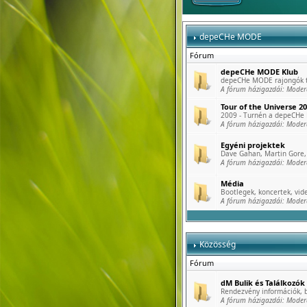
depeCHe MODE
Fórum
depeCHe MODE Klub
depeCHe MODE rajongók tö
A fórum házigazdái:
Moder
Tour of the Universe 2
2009 - Turnén a depeCHe
A fórum házigazdái:
Moder
Egyéni projektek
Dave Gahan, Martin Gore, 
A fórum házigazdái:
Moder
Média
Bootlegek, koncertek, vide
A fórum házigazdái:
Moder
Közösség
Fórum
dM Bulik és Találkozók
Rendezvény információk, b
A fórum házigazdái:
Moder