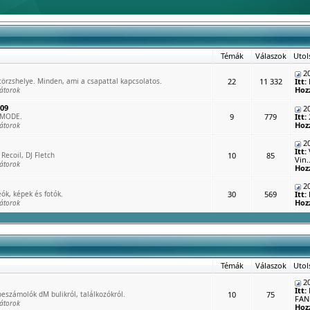
Témák
Válaszok
Utol
20
rzshelye. Minden, ami a csapattal kapcsolatos.
22
11 332
Itt:
Hoz
átorok
009
20
 MODE.
9
779
Itt:
Hoz
átorok
20
Itt:
Recoil, DJ Fletch
10
85
Vin..
átorok
Hoz
20
ók, képek és fotók.
30
569
Itt:
Hoz
átorok
Témák
Válaszok
Utol
20
Itt:
eszámolók dM bulikról, találkozókról.
10
75
FAN 
átorok
Hoz