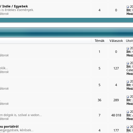
/ Indie / Egyebek
20
 is érdekes események.
4
0
Itt:
Hoz
átorok
Témák
Válaszok
Utol
20
1
0
Itt:
Hoz
átorok
20
Itt:
lók...
5
127
Cele
átorok
Hoz
20
5
4
Itt:
Hoz
átorok
20
.
36
289
Itt:
Hoz
átorok
20
n dolgok is, szóval a vadon...
7
48 018
Itt:
Hoz
átorok
u portálról
20
egjegyzések, kérések...
4
177
Itt: