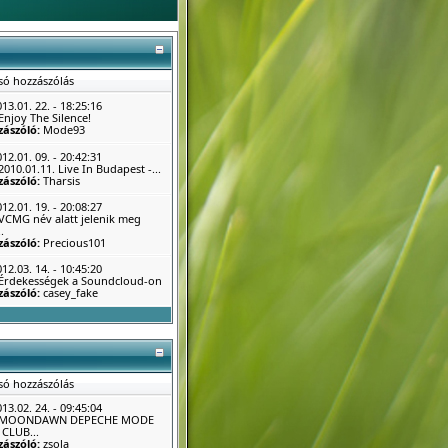
só hozzászólás
13.01. 22. - 18:25:16
Enjoy The Silence!
zászóló:
Mode93
12.01. 09. - 20:42:31
2010.01.11. Live In Budapest -...
zászóló:
Tharsis
12.01. 19. - 20:08:27
VCMG név alatt jelenik meg
.
zászóló:
Precious101
12.03. 14. - 10:45:20
Érdekességek a Soundcloud-on
zászóló:
casey_fake
só hozzászólás
13.02. 24. - 09:45:04
MOONDAWN DEPECHE MODE
CLUB...
zászóló:
zsola