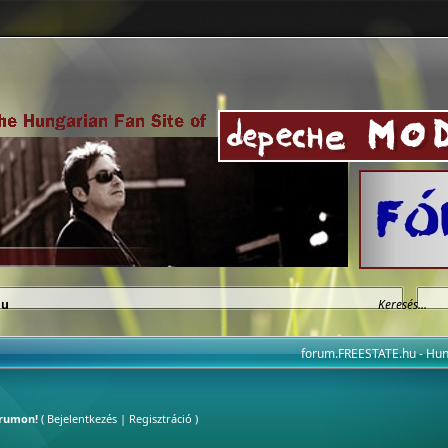
hu
forum.FREESTATE.hu - H
órumon!
(
Bejelentkezés
|
Regisztráció
)