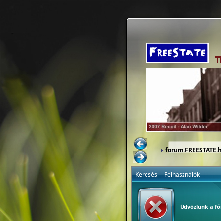
forum.FREESTATE.
Keresés
Felhasználók
Üdvözlünk a f