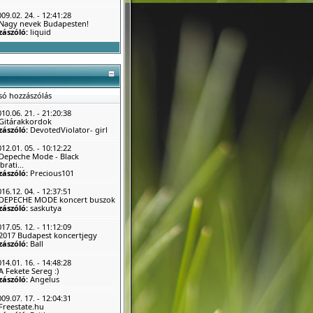
09.02. 24. - 12:41:28
Nagy nevek Budapesten!
zászóló:
liquid
só hozzászólás
10.06. 21. - 21:20:38
Gitárakkordok
zászóló:
DevotedViolator- girl
12.01. 05. - 10:12:22
Depeche Mode - Black
brati...
zászóló:
Precious101
16.12. 04. - 12:37:51
DEPECHE MODE koncert buszok
zászóló:
saskutya
17.05. 12. - 11:12:09
2017 Budapest koncertjegy
zászóló:
Ball
14.01. 16. - 14:48:28
A Fekete Sereg :)
zászóló:
Angelus
09.07. 17. - 12:04:31
Freestate.hu