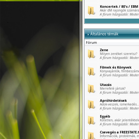
Koncertek / 80's / EBM 
Akár dM rajongók számára
A fórum házigazdái:
Moder
Általános témák
Fórum
Zene
Milyen zenéket szeretsz?
A fórum házigazdái:
Moder
Filmek és Könyvek
Könyvajánlók, filmbeszámo
A fórum házigazdái:
Moder
Utazás
Merrefelé jártok?
A fórum házigazdái:
Moder
Apróhirdetések
Adok-veszek, ismerkedés..
A fórum házigazdái:
Moder
Egyéb
Kötetlen, akár jelentéktele
A fórum házigazdái:
Moder
Csevegés a FREESTATE.h
Információk, problémák, m