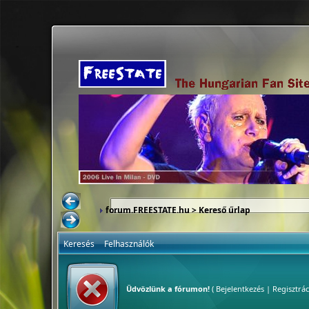
forum.FREESTATE.hu
> Kereső űrlap
Keresés
Felhasználók
Üdvözlünk a fórumon!
(
Bejelentkezés
|
Regisztrác