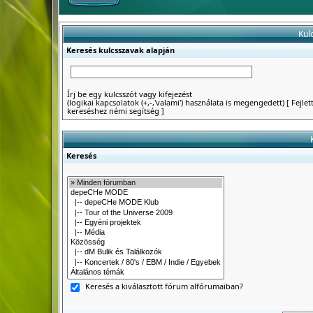
Kul
Keresés kulcsszavak alapján
Írj be egy kulcsszót vagy kifejezést
(logikai kapcsolatok (+,-,'valami') használata is megengedett)
[
Fejlet
kereséshez némi segítség
]
Keresés
Keresés a kiválasztott fórum alfórumaiban?