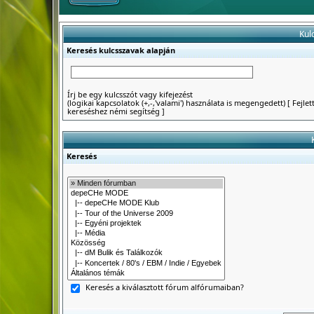
Kul
Keresés kulcsszavak alapján
Írj be egy kulcsszót vagy kifejezést
(logikai kapcsolatok (+,-,'valami') használata is megengedett)
[
Fejlet
kereséshez némi segítség
]
Keresés
Keresés a kiválasztott fórum alfórumaiban?