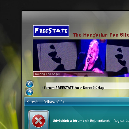
forum.FREESTATE.hu
> Kereső űrlap
Keresés
Felhasználók
Üdvözlünk a fórumon!
(
Bejelentkezés
|
Regisztrác