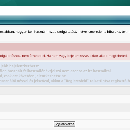
s abban, hogyan kell használni ezt a szolgáltatást, illetve ismeretlen a hiba oka, teki
zolgáltatáshoz, nem érheted el. Ha nem vagy bejelentkezve, akkor alább megteheted.
jebb bejelentkezhetsz.
lon használt felhasználónév/jelszó nem azonos az itt használtal.
d, csak azt követően jelentkezhetsz be.
sználói névvel és jelszóval, akkor a "Regisztráció"-ra kattintva regisztr