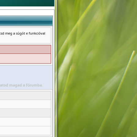
ntsd meg a súgót e funkcióval
álhatod magad a fórumba.