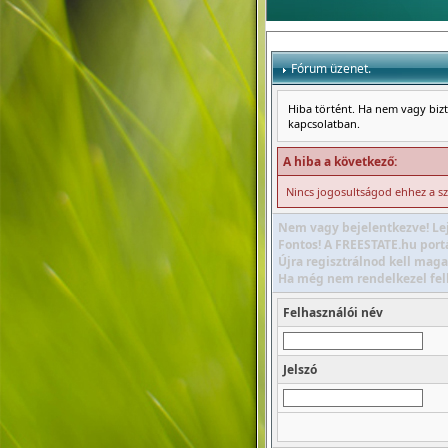
Fórum üzenet.
Hiba történt. Ha nem vagy bizto
kapcsolatban.
A hiba a következő:
Nincs jogosultságod ehhez a s
Nem vagy bejelentkezve! Lej
Fontos! A FREESTATE.hu portá
Újra regisztrálnod kell maga
Ha még nem rendelkezel felha
Felhasználói név
Jelszó