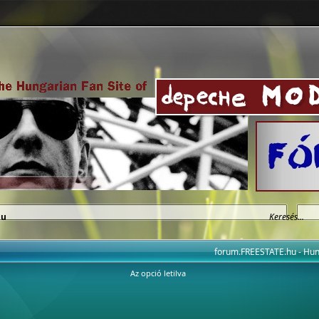
hu
forum.FREESTATE.hu - H
Az opció letilva