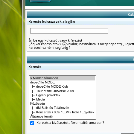
Kul
Keresés kulcsszavak alapján
Írj be egy kulcsszót vagy kifejezést
(logikai kapcsolatok (+,-,'valami') használata is megengedett)
[
Fejlet
kereséshez némi segítség
]
Keresés
Keresés a kiválasztott fórum alfórumaiban?