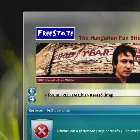
forum.FREESTATE.hu
> Kereső űrlap
Keresés
Felhasználók
Üdvözlünk a fórumon!
(
Bejelentkezés
|
Regisztrác